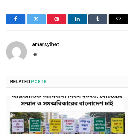
Facebook
Twitter
Pinterest
LinkedIn
Tumblr
Email
amarsylhet
Website
RELATED
POSTS