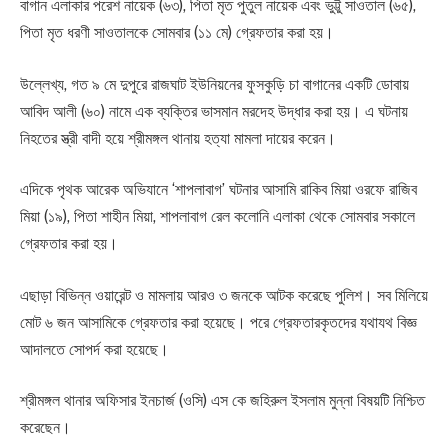
বাগান এলাকার পরেশ নায়েক (৬৩), পিতা মৃত পুতুল নায়েক এবং ভুট্টু সাওতাল (৬৫),
পিতা মৃত ধরণী সাওতালকে সোমবার (১১ মে) গ্রেফতার করা হয়।
উল্লেখ্য, গত ৯ মে দুপুরে রাজঘাট ইউনিয়নের ফুসকুড়ি চা বাগানের একটি ডোবায়
আবিদ আলী (৬০) নামে এক ব্যক্তির ভাসমান মরদেহ উদ্ধার করা হয়। এ ঘটনায়
নিহতের স্ত্রী বাদী হয়ে শ্রীমঙ্গল থানায় হত্যা মামলা দায়ের করেন।
এদিকে পৃথক আরেক অভিযানে ‘শাপলাবাগ’ ঘটনার আসামি রাকিব মিয়া ওরফে রাজিব
মিয়া (১৯), পিতা শাহীন মিয়া, শাপলাবাগ রেল কলোনি এলাকা থেকে সোমবার সকালে
গ্রেফতার করা হয়।
এছাড়া বিভিন্ন ওয়ারেন্ট ও মামলায় আরও ৩ জনকে আটক করেছে পুলিশ। সব মিলিয়ে
মোট ৬ জন আসামিকে গ্রেফতার করা হয়েছে। পরে গ্রেফতারকৃতদের যথাযথ বিজ্ঞ
আদালতে সোপর্দ করা হয়েছে।
শ্রীমঙ্গল থানার অফিসার ইনচার্জ (ওসি) এস কে জহিরুল ইসলাম মুন্না বিষয়টি নিশ্চিত
করেছেন।