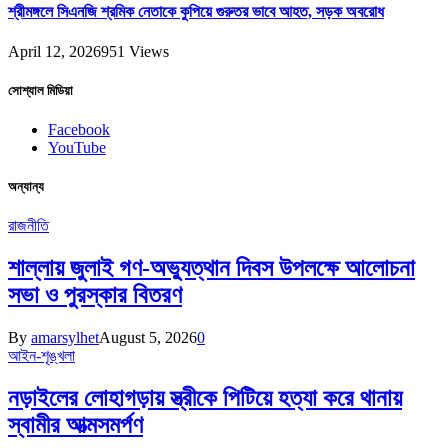
শ্রীমঙ্গলে সিএনজি শ্রমিক নেতাকে কুপিয়ে গুরুতর ভাবে আহত, সড়ক অবরোধ
April 12, 2026
951
Views
সোশ্যাল মিডিয়া
Facebook
YouTube
অন্যান্য
রাজনীতি
শাল্লায় জুলাই গণ-অভ্যুত্থান দিবস উপলক্ষে আলোচনা
সভা ও পুরস্কার বিতরণ
By
amarsylhet
August 5, 2026
0
আইন-শৃঙ্খলা
নড়াইলের লোহাগড়ায় স্ত্রীকে পিটিয়ে হত্যা করে থানায়
স্বামীর আত্মসমর্পণ