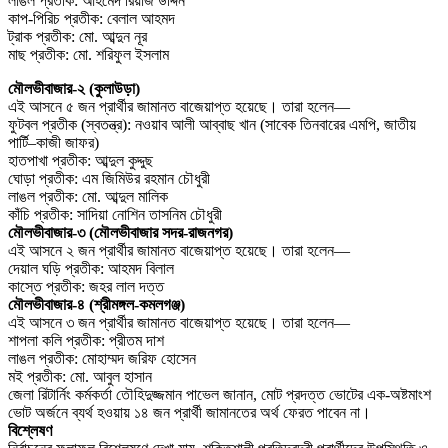
লাঙল প্রতীক: আহমেদ রিয়াজ উদ্দিন
কাপ-পিরিচ প্রতীক: বেলাল আহমদ
ট্রাক প্রতীক: মো. আব্দুন নূর
মাছ প্রতীক: মো. শরিফুল ইসলাম
মৌলভীবাজার-২ (কুলাউড়া)
এই আসনে ৫ জন প্রার্থীর জামানত বাজেয়াপ্ত হয়েছে। তারা হলেন—
ফুটবল প্রতীক (স্বতন্ত্র): নওয়াব আলী আব্বাছ খান (সাবেক তিনবারের এমপি, জাতীয়
পার্টি–কাজী জাফর)
হাতপাখা প্রতীক: আব্দুল কুদ্দুছ
ঘোড়া প্রতীক: এম জিমিউর রহমান চৌধুরী
লাঙল প্রতীক: মো. আব্দুল মালিক
কাঁচি প্রতীক: সাদিয়া নোশিন তাসনিম চৌধুরী
মৌলভীবাজার-৩ (মৌলভীবাজার সদর-রাজনগর)
এই আসনে ২ জন প্রার্থীর জামানত বাজেয়াপ্ত হয়েছে। তারা হলেন—
দেয়াল ঘড়ি প্রতীক: আহমদ বিলাল
কাস্তে প্রতীক: জহর লাল দত্ত
মৌলভীবাজার-৪ (শ্রীমঙ্গল-কমলগঞ্জ)
এই আসনে ৩ জন প্রার্থীর জামানত বাজেয়াপ্ত হয়েছে। তারা হলেন—
শাপলা কলি প্রতীক: প্রীতম দাশ
লাঙল প্রতীক: মোহাম্মদ জরিফ হোসেন
মই প্রতীক: মো. আবুল হাসান
জেলা রিটার্নিং কর্মকর্তা তৌহিদুজ্জমান পাভেল জানান, মোট প্রদত্ত ভোটের এক-অষ্টমাংশ
ভোট অর্জনে ব্যর্থ হওয়ায় ১৪ জন প্রার্থী জামানতের অর্থ ফেরত পাবেন না।
বিশ্লেষণ