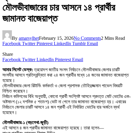
মৌলভীবাজারের চার আসনে ১৪ প্রার্থীর
জামানত বাজেয়াপ্ত
By
amarsylhet
February 15, 2026
No Comments
2 Mins Read
Facebook
Twitter
Pinterest
LinkedIn
Tumblr
Email
Share
Facebook
Twitter
LinkedIn
Pinterest
Email
আমার সিলেট ডেস্ক:
ত্রয়োদশ জাতীয় সংসদ নির্বাচনে মৌলভীবাজার জেলার চারটি
সংসদীয় আসনে প্রতিদ্বন্দ্বিতা করা ২৪ জন প্রার্থীর মধ্যে ১৪ জনের জামানত বাজেয়াপ্ত
হয়েছে।
মৌলভীবাজার জেলা রিটার্নিং কর্মকর্তা ও জেলা প্রশাসক তৌহিদুজ্জমান পাভেল বিষয়টি
নিশ্চিত করেছেন।
নির্বাচন কমিশনের বিধি অনুযায়ী, কোনো প্রার্থী সংশ্লিষ্ট আসনে প্রদত্ত মোট ভোটের এক-
অষ্টমাংশ (১২ দশমিক ৫ শতাংশ) ভোট না পেলে তার জামানত বাজেয়াপ্ত হয়। এবারের
নির্বাচনে জেলার চারটি আসনে ১৪ জন প্রার্থী এই নির্ধারিত ভোটের হার অর্জনে ব্যর্থ
হয়েছেন।
মৌলভীবাজার-১ (বড়লেখা-জুড়ী)
এই আসনে ৪ জন প্রার্থীর জামানত বাজেয়াপ্ত হয়েছে। তারা হলেন—