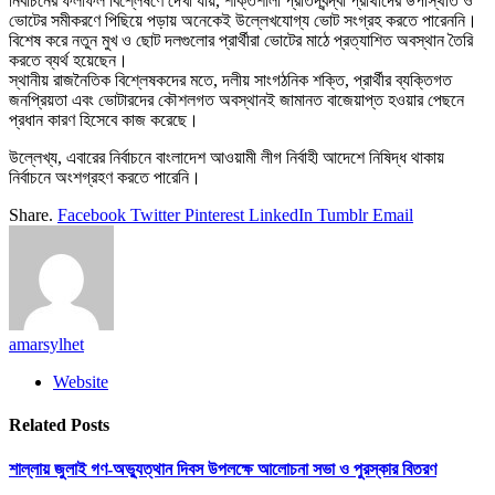
নির্বাচনের ফলাফল বিশ্লেষণে দেখা যায়, শক্তিশালী প্রতিদ্বন্দ্বী প্রার্থীদের উপস্থিতি ও
ভোটের সমীকরণে পিছিয়ে পড়ায় অনেকেই উল্লেখযোগ্য ভোট সংগ্রহ করতে পারেননি।
বিশেষ করে নতুন মুখ ও ছোট দলগুলোর প্রার্থীরা ভোটের মাঠে প্রত্যাশিত অবস্থান তৈরি
করতে ব্যর্থ হয়েছেন।
স্থানীয় রাজনৈতিক বিশ্লেষকদের মতে, দলীয় সাংগঠনিক শক্তি, প্রার্থীর ব্যক্তিগত
জনপ্রিয়তা এবং ভোটারদের কৌশলগত অবস্থানই জামানত বাজেয়াপ্ত হওয়ার পেছনে
প্রধান কারণ হিসেবে কাজ করেছে।
উল্লেখ্য, এবারের নির্বাচনে বাংলাদেশ আওয়ামী লীগ নির্বাহী আদেশে নিষিদ্ধ থাকায়
নির্বাচনে অংশগ্রহণ করতে পারেনি।
Share.
Facebook
Twitter
Pinterest
LinkedIn
Tumblr
Email
amarsylhet
Website
Related
Posts
শাল্লায় জুলাই গণ-অভ্যুত্থান দিবস উপলক্ষে আলোচনা সভা ও পুরস্কার বিতরণ