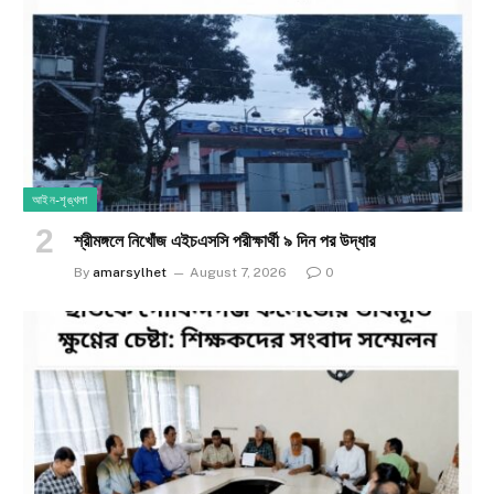
আইন-শৃঙ্খলা
শ্রীমঙ্গলে নিখোঁজ এইচএসসি পরীক্ষার্থী ৯ দিন পর উদ্ধার
By
amarsylhet
August 7, 2026
0