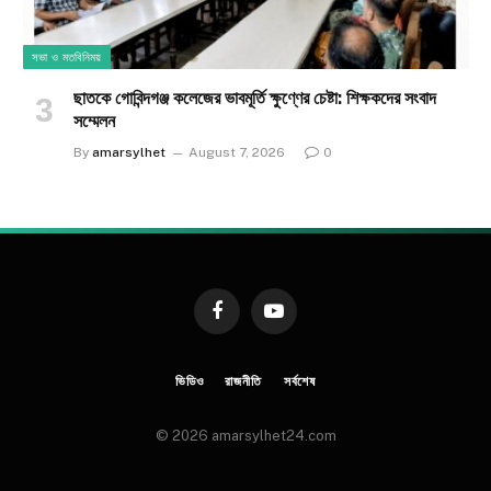
সভা ও মতবিনিময়
ছাতকে গোবিন্দগঞ্জ কলেজের ভাবমূর্তি ক্ষুণ্ণের চেষ্টা: শিক্ষকদের সংবাদ
সম্মেলন
By
amarsylhet
August 7, 2026
0
Facebook
YouTube
ভিডিও
রাজনীতি
সর্বশেষ
© 2026 amarsylhet24.com