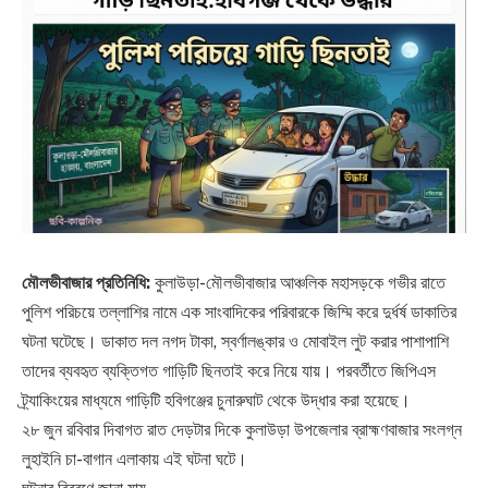
​মৌলভীবাজার প্রতিনিধি:
কুলাউড়া-মৌলভীবাজার আঞ্চলিক মহাসড়কে গভীর রাতে
পুলিশ পরিচয়ে তল্লাশির নামে এক সাংবাদিকের পরিবারকে জিম্মি করে দুর্ধর্ষ ডাকাতির
ঘটনা ঘটেছে। ডাকাত দল নগদ টাকা, স্বর্ণালঙ্কার ও মোবাইল লুট করার পাশাপাশি
তাদের ব্যবহৃত ব্যক্তিগত গাড়িটি ছিনতাই করে নিয়ে যায়। পরবর্তীতে জিপিএস
ট্র্যাকিংয়ের মাধ্যমে গাড়িটি হবিগঞ্জের চুনারুঘাট থেকে উদ্ধার করা হয়েছে।
​২৮ জুন রবিবার দিবাগত রাত দেড়টার দিকে কুলাউড়া উপজেলার ব্রাহ্মণবাজার সংলগ্ন
লুহাইনি চা-বাগান এলাকায় এই ঘটনা ঘটে।