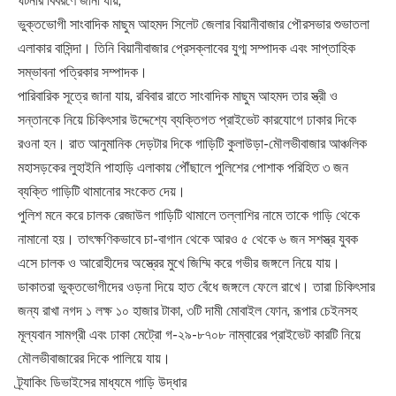
​ঘটনার বিবরণে জানা যায়,
​ভুক্তভোগী সাংবাদিক মাছুম আহমদ সিলেট জেলার বিয়ানীবাজার পৌরসভার শুভাতলা
এলাকার বাসিন্দা। তিনি বিয়ানীবাজার প্রেসক্লাবের যুগ্ম সম্পাদক এবং সাপ্তাহিক
সম্ভাবনা পত্রিকার সম্পাদক।
​পারিবারিক সূত্রে জানা যায়, রবিবার রাতে সাংবাদিক মাছুম আহমদ তার স্ত্রী ও
সন্তানকে নিয়ে চিকিৎসার উদ্দেশ্যে ব্যক্তিগত প্রাইভেট কারযোগে ঢাকার দিকে
রওনা হন। রাত আনুমানিক দেড়টার দিকে গাড়িটি কুলাউড়া-মৌলভীবাজার আঞ্চলিক
মহাসড়কের লুহাইনি পাহাড়ি এলাকায় পৌঁছালে পুলিশের পোশাক পরিহিত ৩ জন
ব্যক্তি গাড়িটি থামানোর সংকেত দেয়।
​পুলিশ মনে করে চালক রেজাউল গাড়িটি থামালে তল্লাশির নামে তাকে গাড়ি থেকে
নামানো হয়। তাৎক্ষণিকভাবে চা-বাগান থেকে আরও ৫ থেকে ৬ জন সশস্ত্র যুবক
এসে চালক ও আরোহীদের অস্ত্রের মুখে জিম্মি করে গভীর জঙ্গলে নিয়ে যায়।
​ডাকাতরা ভুক্তভোগীদের ওড়না দিয়ে হাত বেঁধে জঙ্গলে ফেলে রাখে। তারা চিকিৎসার
জন্য রাখা নগদ ১ লক্ষ ১০ হাজার টাকা, ৩টি দামী মোবাইল ফোন, রূপার চেইনসহ
মূল্যবান সামগ্রী এবং ঢাকা মেট্রো গ-২৯-৮৭০৮ নাম্বারের প্রাইভেট কারটি নিয়ে
মৌলভীবাজারের দিকে পালিয়ে যায়।
​ট্র্যাকিং ডিভাইসের মাধ্যমে গাড়ি উদ্ধার