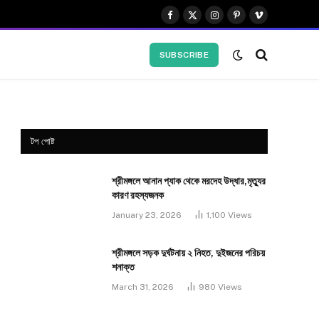
Facebook
X
Instagram
Pinterest
Vimeo
(Twitter)
SUBSCRIBE
টপ পোষ্ট
শ্রীমঙ্গলে আনান প্যাক থেকে মরদেহ উদ্ধার,মৃত্যুর
কারণ রহস্যজনক
January 23, 2026
1,100
Views
শ্রীমঙ্গলে সড়ক দুর্ঘটনায় ২ নিহত, দুইজনের পরিচয়
শনাক্ত
March 31, 2026
980
Views