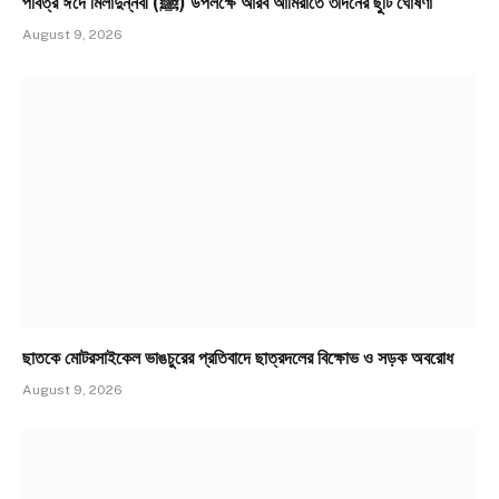
পবিত্র ঈদে মিলাদুন্নবী (ﷺ) উপলক্ষে আরব আমিরাতে ৩দিনের ছুটি ঘোষণা
August 9, 2026
ছাতকে মোটরসাইকেল ভাঙচুরের প্রতিবাদে ছাত্রদলের বিক্ষোভ ও সড়ক অবরোধ
August 9, 2026