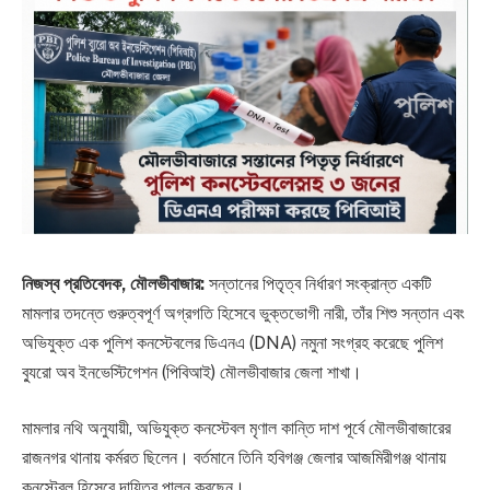
নিজস্ব প্রতিবেদক, মৌলভীবাজার:
সন্তানের পিতৃত্ব নির্ধারণ সংক্রান্ত একটি
মামলার তদন্তে গুরুত্বপূর্ণ অগ্রগতি হিসেবে ভুক্তভোগী নারী, তাঁর শিশু সন্তান এবং
অভিযুক্ত এক পুলিশ কনস্টেবলের ডিএনএ (DNA) নমুনা সংগ্রহ করেছে পুলিশ
ব্যুরো অব ইনভেস্টিগেশন (পিবিআই) মৌলভীবাজার জেলা শাখা।
মামলার নথি অনুযায়ী, অভিযুক্ত কনস্টেবল মৃণাল কান্তি দাশ পূর্বে মৌলভীবাজারের
রাজনগর থানায় কর্মরত ছিলেন। বর্তমানে তিনি হবিগঞ্জ জেলার আজমিরীগঞ্জ থানায়
কনস্টেবল হিসেবে দায়িত্ব পালন করছেন।