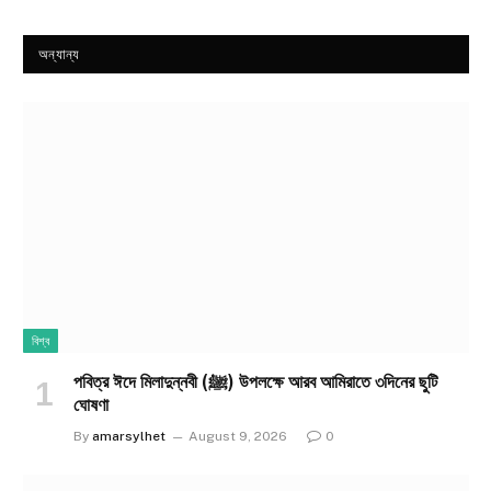
অন্যান্য
বিশ্ব
পবিত্র ঈদে মিলাদুন্নবী (ﷺ) উপলক্ষে আরব আমিরাতে ৩দিনের ছুটি
ঘোষণা
By
amarsylhet
August 9, 2026
0