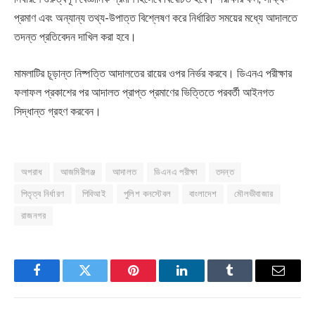
প্রমাণ এবং অন্যান্য তথ্য-উপাত্ত বিশ্লেষণ করে নির্ধারিত সময়ের মধ্যে আদালতে
তদন্ত প্রতিবেদন দাখিল করা হবে।
মামলাটির চূড়ান্ত নিষ্পত্তি আদালতের রায়ের ওপর নির্ভর করবে। ডিএনএ পরীক্ষার
ফলাফল প্রকাশের পর আদালত প্রাপ্ত প্রমাণের ভিত্তিতে পরবর্তী আইনগত
সিদ্ধান্ত গ্রহণ করবেন।
অপরাধ
আজমিরীগঞ্জ
আদালত
ডিএনএ পরীক্ষা
তদন্ত
পিতৃত্ব নির্ধারণ
পিবিআই
পুলিশ কনস্টেবল
বাংলাদেশ
মৌলভীবাজার
রাজনগর
Facebook
Twitter
Pinterest
LinkedIn
Tumblr
Email