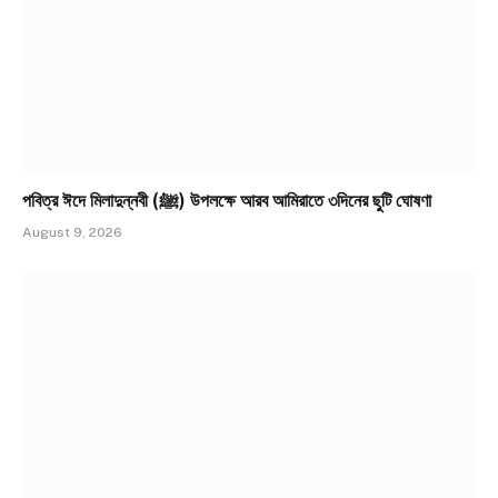
পবিত্র ঈদে মিলাদুন্নবী (ﷺ) উপলক্ষে আরব আমিরাতে ৩দিনের ছুটি ঘোষণা
August 9, 2026