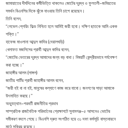
জামায়াতের দীর্ঘদিনের কর্মীভিত্তি থাকলেও জোটের দ্বন্দ্ব ও ফুলতলী–জমিয়তের
সমর্থন বিএনপির দিকে ঝুঁকে যাওয়ায় তিনি চাপে রয়েছেন।
তিনি বলেন,
“লেভেল প্লেয়িং ফিল্ড নিশ্চিত হলে আমিই জয়ী হবো। দক্ষিণ ছাতকে আমি একক
শক্তি।”
হাফেজ মাওলানা আব্দুল কাদির (দেয়ালঘড়ি)
খেলাফত মজলিসের প্রার্থী আব্দুল কাদির বলেন,
“জোটের ভেতরের দ্বন্দ্ব আমাদের জন্য বড় বাধা। বিষয়টি কেন্দ্রীয়ভাবে পর্যবেক্ষণ
করা হচ্ছে।”
জাহাঙ্গীর আলম (লাঙ্গল)
জাতীয় পার্টির প্রার্থী জাহাঙ্গীর আলম বলেন,
“জয়ী হই বা না হই, মানুষের কল্যাণে কাজ করে যাবো। জনগণের সাড়া আমাকে
উৎসাহিত করছে।”
অভ্যুত্থান–পরবর্তী রাজনীতির প্রভাব
সাম্প্রতিক রাজনৈতিক পরিবর্তনের প্রেক্ষাপটে সুনামগঞ্জ–৫ আসনেও ভোটের
সমীকরণ বদলে গেছে। বিএনপি দ্রুত সংগঠিত হয়ে ৩১ দফা কর্মসূচি বাস্তবায়নে
মাঠে সক্রিয় রয়েছে।