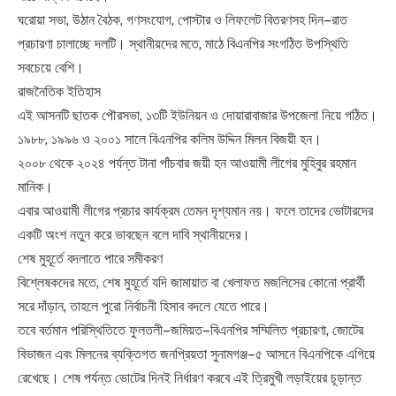
ঘরোয়া সভা, উঠান বৈঠক, গণসংযোগ, পোস্টার ও লিফলেট বিতরণসহ দিন–রাত
প্রচারণা চালাচ্ছে দলটি। স্থানীয়দের মতে, মাঠে বিএনপির সংগঠিত উপস্থিতি
সবচেয়ে বেশি।
রাজনৈতিক ইতিহাস
এই আসনটি ছাতক পৌরসভা, ১৩টি ইউনিয়ন ও দোয়ারাবাজার উপজেলা নিয়ে গঠিত।
১৯৮৮, ১৯৯৬ ও ২০০১ সালে বিএনপির কলিম উদ্দিন মিলন বিজয়ী হন।
২০০৮ থেকে ২০২৪ পর্যন্ত টানা পাঁচবার জয়ী হন আওয়ামী লীগের মুহিবুর রহমান
মানিক।
এবার আওয়ামী লীগের প্রচার কার্যক্রম তেমন দৃশ্যমান নয়। ফলে তাদের ভোটারদের
একটি অংশ নতুন করে ভাবছেন বলে দাবি স্থানীয়দের।
শেষ মুহূর্তে বদলাতে পারে সমীকরণ
বিশ্লেষকদের মতে, শেষ মুহূর্তে যদি জামায়াত বা খেলাফত মজলিসের কোনো প্রার্থী
সরে দাঁড়ান, তাহলে পুরো নির্বাচনী হিসাব বদলে যেতে পারে।
তবে বর্তমান পরিস্থিতিতে ফুলতলী–জমিয়ত–বিএনপির সম্মিলিত প্রচারণা, জোটের
বিভাজন এবং মিলনের ব্যক্তিগত জনপ্রিয়তা সুনামগঞ্জ–৫ আসনে বিএনপিকে এগিয়ে
রেখেছে। শেষ পর্যন্ত ভোটের দিনই নির্ধারণ করবে এই ত্রিমুখী লড়াইয়ের চূড়ান্ত