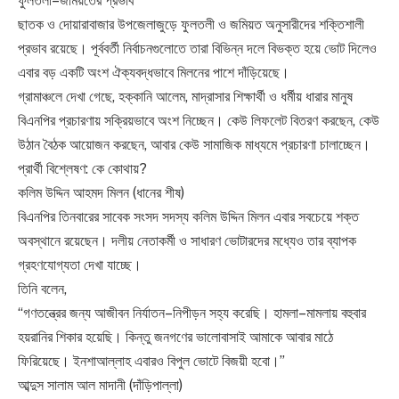
ফুলতলী–জমিয়তের প্রভাব
ছাতক ও দোয়ারাবাজার উপজেলাজুড়ে ফুলতলী ও জমিয়ত অনুসারীদের শক্তিশালী
প্রভাব রয়েছে। পূর্ববর্তী নির্বাচনগুলোতে তারা বিভিন্ন দলে বিভক্ত হয়ে ভোট দিলেও
এবার বড় একটি অংশ ঐক্যবদ্ধভাবে মিলনের পাশে দাঁড়িয়েছে।
গ্রামাঞ্চলে দেখা গেছে, হক্কানি আলেম, মাদ্রাসার শিক্ষার্থী ও ধর্মীয় ধারার মানুষ
বিএনপির প্রচারণায় সক্রিয়ভাবে অংশ নিচ্ছেন। কেউ লিফলেট বিতরণ করছেন, কেউ
উঠান বৈঠক আয়োজন করছেন, আবার কেউ সামাজিক মাধ্যমে প্রচারণা চালাচ্ছেন।
প্রার্থী বিশ্লেষণ: কে কোথায়?
কলিম উদ্দিন আহমদ মিলন (ধানের শীষ)
বিএনপির তিনবারের সাবেক সংসদ সদস্য কলিম উদ্দিন মিলন এবার সবচেয়ে শক্ত
অবস্থানে রয়েছেন। দলীয় নেতাকর্মী ও সাধারণ ভোটারদের মধ্যেও তার ব্যাপক
গ্রহণযোগ্যতা দেখা যাচ্ছে।
তিনি বলেন,
“গণতন্ত্রের জন্য আজীবন নির্যাতন–নিপীড়ন সহ্য করেছি। হামলা–মামলায় বহুবার
হয়রানির শিকার হয়েছি। কিন্তু জনগণের ভালোবাসাই আমাকে আবার মাঠে
ফিরিয়েছে। ইনশাআল্লাহ এবারও বিপুল ভোটে বিজয়ী হবো।”
আব্দুস সালাম আল মাদানী (দাঁড়িপাল্লা)