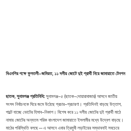
বিএনপির পক্ষে ফুলতলী–জমিয়ত, ১১ দলীয় জোটে দুই প্রার্থী নিয়ে জামায়াতে টেনশন
ছাতক, সুনামগঞ্জ প্রতিনিধি:
সুনামগঞ্জ–৫ (ছাতক–দোয়ারাবাজার) আসনে জাতীয়
সংসদ নির্বাচনকে ঘিরে জমে উঠেছে প্রচার–প্রচারণা। প্রতিদিনই বাড়ছে উত্তাপ,
পাল্টে যাচ্ছে ভোটের হিসাব–নিকাশ। বিশেষ করে ১১ দলীয় জোটের দুই প্রার্থী মাঠে
নামায় জোটের অন্যতম শরিক বাংলাদেশ জামায়াতে ইসলামীর মধ্যে উদ্বেগ বাড়ছে।
মাঠের পরিস্থিতি বলছে—এ আসনে এবার ত্রিমুখী লড়াইয়ের সম্ভাবনাই সবচেয়ে