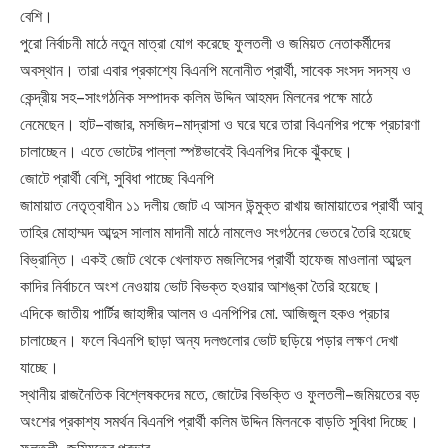
বেশি।
পুরো নির্বাচনী মাঠে নতুন মাত্রা যোগ করেছে ফুলতলী ও জমিয়ত নেতাকর্মীদের
অবস্থান। তারা এবার প্রকাশ্যে বিএনপি মনোনীত প্রার্থী, সাবেক সংসদ সদস্য ও
কেন্দ্রীয় সহ–সাংগঠনিক সম্পাদক কলিম উদ্দিন আহমদ মিলনের পক্ষে মাঠে
নেমেছেন। হাট–বাজার, মসজিদ–মাদ্রাসা ও ঘরে ঘরে তারা বিএনপির পক্ষে প্রচারণা
চালাচ্ছেন। এতে ভোটের পাল্লা স্পষ্টভাবেই বিএনপির দিকে ঝুঁকছে।
জোটে প্রার্থী বেশি, সুবিধা পাচ্ছে বিএনপি
জামায়াত নেতৃত্বাধীন ১১ দলীয় জোট এ আসন উন্মুক্ত রাখায় জামায়াতের প্রার্থী আবু
তাহির মোহাম্মদ আব্দুস সালাম মাদানী মাঠে নামলেও সংগঠনের ভেতরে তৈরি হয়েছে
বিভ্রান্তি। একই জোট থেকে খেলাফত মজলিসের প্রার্থী হাফেজ মাওলানা আব্দুল
কাদির নির্বাচনে অংশ নেওয়ায় ভোট বিভক্ত হওয়ার আশঙ্কা তৈরি হয়েছে।
এদিকে জাতীয় পার্টির জাহাঙ্গীর আলম ও এনপিপির মো. আজিজুল হকও প্রচার
চালাচ্ছেন। ফলে বিএনপি ছাড়া অন্য দলগুলোর ভোট ছড়িয়ে পড়ার লক্ষণ দেখা
যাচ্ছে।
স্থানীয় রাজনৈতিক বিশ্লেষকদের মতে, জোটের বিভক্তি ও ফুলতলী–জমিয়তের বড়
অংশের প্রকাশ্য সমর্থন বিএনপি প্রার্থী কলিম উদ্দিন মিলনকে বাড়তি সুবিধা দিচ্ছে।