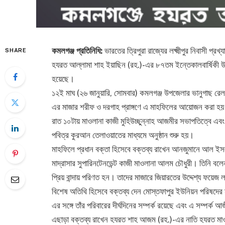
কমলগঞ্জ প্রতিনিধি:
ভারতের ত্রিপুরা রাজ্যের লক্ষ্মীপুর নিবাসী প
SHARE
হযরত আল্লামা শাহ ইয়াছিন (রহ.)-এর ৮৭তম ইন্তেকালবার্ষিকী উ
হয়েছে।
১২ই মাঘ (২৬ জানুয়ারি, সোমবার) কমলগঞ্জ উপজেলার ভানুগাছ রে
এর মাজার শরীফ ও দরগাহ প্রাঙ্গণে এ মাহফিলের আয়োজন করা হ
রাত ১০টায় মাওলানা কাজী মুহিউচ্ছুন্নাহ আজমীর সভাপতিত্বে এ
পবিত্র কুরআন তেলাওয়াতের মাধ্যমে অনুষ্ঠান শুরু হয়।
মাহফিলে প্রধান বক্তা হিসেবে বক্তব্য রাখেন আনজুমানে আল ই
মাদ্রাসার সুপারিনটেনডেন্ট কাজী মাওলানা আলম চৌধুরী। তিনি ব
প্রিয় বান্দায় পরিণত হন। তাদের মাজারে জিয়ারতের উদ্দেশ্য ফয়েজ
বিশেষ অতিথি হিসেবে বক্তব্য দেন মোস্তফাপুর ইউনিয়ন পরিষদে
এর সঙ্গে তাঁর পরিবারের দীর্ঘদিনের সম্পর্ক রয়েছে এবং এ সম্পর্ক
এছাড়া বক্তব্য রাখেন হযরত শাহ আজম (রহ.)-এর নাতি হযরত মা