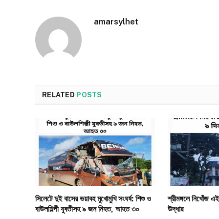
amarsylhet
RELATED
POSTS
সিলেটে দুই বাসের ভয়াবহ মুখোমুখি সংঘর্ষ: শিশু ও
শ্রীমঙ্গলে নিখোঁজ এই
বাউলশিল্পী যুবতীসহ ৯ জন নিহত, আহত ৩০
উদ্ধার