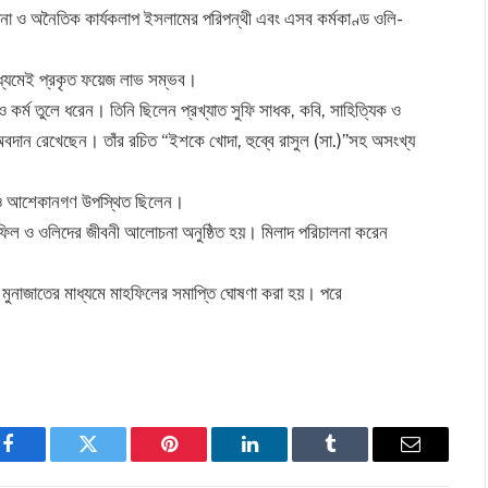
না ও অনৈতিক কার্যকলাপ ইসলামের পরিপন্থী এবং এসব কর্মকাণ্ড ওলি-
্যমেই প্রকৃত ফয়েজ লাভ সম্ভব।
র্ম তুলে ধরেন। তিনি ছিলেন প্রখ্যাত সুফি সাধক, কবি, সাহিত্যিক ও
অবদান রেখেছেন। তাঁর রচিত “ইশকে খোদা, হুব্বে রাসুল (সা.)”সহ অসংখ্য
্ত ও আশেকানগণ উপস্থিত ছিলেন।
হফিল ও ওলিদের জীবনী আলোচনা অনুষ্ঠিত হয়। মিলাদ পরিচালনা করেন
ুনাজাতের মাধ্যমে মাহফিলের সমাপ্তি ঘোষণা করা হয়। পরে
Facebook
Twitter
Pinterest
LinkedIn
Tumblr
Email