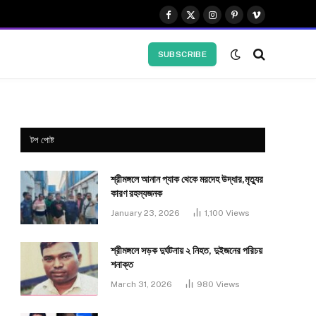
Facebook
X
Instagram
Pinterest
Vimeo
(Twitter)
SUBSCRIBE
টপ পোষ্ট
শ্রীমঙ্গলে আনান প্যাক থেকে মরদেহ উদ্ধার,মৃত্যুর
কারণ রহস্যজনক
January 23, 2026
1,100
Views
শ্রীমঙ্গলে সড়ক দুর্ঘটনায় ২ নিহত, দুইজনের পরিচয়
শনাক্ত
March 31, 2026
980
Views