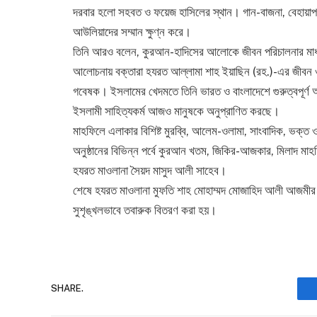
দরবার হলো সহবত ও ফয়েজ হাসিলের স্থান। গান-বাজনা, বেহায়াপ
আউলিয়াদের সম্মান ক্ষুণ্ন করে।
তিনি আরও বলেন, কুরআন-হাদিসের আলোকে জীবন পরিচালনার মাধ
আলোচনায় বক্তারা হযরত আল্লামা শাহ ইয়াছিন (রহ.)-এর জীবন ও ক
গবেষক। ইসলামের খেদমতে তিনি ভারত ও বাংলাদেশে গুরুত্বপূর্ণ 
ইসলামী সাহিত্যকর্ম আজও মানুষকে অনুপ্রাণিত করছে।
মাহফিলে এলাকার বিশিষ্ট মুরব্বি, আলেম-ওলামা, সাংবাদিক, ভক
অনুষ্ঠানের বিভিন্ন পর্বে কুরআন খতম, জিকির-আজকার, মিলাদ মা
হযরত মাওলানা সৈয়দ মাসুদ আলী সাহেব।
শেষে হযরত মাওলানা মুফতি শাহ মোহাম্মদ মোজাহিদ আলী আজমীর ম
সুশৃঙ্খলভাবে তবারুক বিতরণ করা হয়।
SHARE.