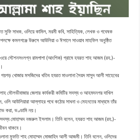
্রখ্যাত সুফি সাধক, ওলিয়ে কামিল, মরমী কবি, সাহিত্যিক, লেখক ও গবেষক
পলক্ষে কমলগঞ্জে উরুসে আউলিয়া ও ঈসালে সাওয়াব মাহফিল অনুষ্ঠিত
লওয়ে স্টেশনসংলগ্ন রামপাশা (আংশিক) গ্রামে হযরত শাহ আজম (রহ.)-
য়।
বং গয়গড় খোজার মসজিদের খতিব হযরত মাওলানা সৈয়দ মাসুদ আলী সাহেবের
সলাহ মৌলভীবাজার জেলার কার্যকরী কমিটির সদস্য ও আহমদনগর দাখিল
লেন, ওলি আউলিয়ারা আল্লাহর পথে কঠোর সাধনা ও মেহনতের মাধ্যমে তাঁর
 লাভ করা, ভণ্ডামি নয়।
র সদস্য মোহাম্মদ নজরুল ইসলাম। তিনি বলেন, হযরত শাহ আজম (রহ.)-
 আজীবন থাকবে।
ওলানা মুফতি শাহ মোহাম্মদ মোজাহিদ আলী আজমী। তিনি বলেন, ওলিদের