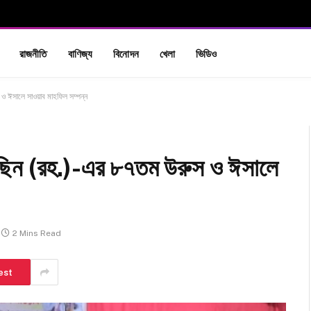
রাজনীতি
বাণিজ্য
বিনোদন
খেলা
ভিডিও
ও ঈসালে সাওয়াব মাহফিল সম্পন্ন
াছিন (রহ.)-এর ৮৭তম উরুস ও ঈসালে
2 Mins Read
est