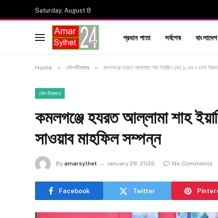
Saturday, August 8
প্রধান পাতা
সর্বশেষ
বাংলাদেশ
»
»
Home
মৌলভীবাজার
কমলগঞ্জে হযরত আল্লামা শাহ ইয়াছিন (রহ.)-এর ৮৭তম উরুস 
মৌলভীবাজার
কমলগঞ্জে হযরত আল্লামা শাহ ইয়
সাওয়াব মাহফিল সম্পন্ন
By
amarsylhet
January 28, 2026
No Comments
Facebook
Twitter
Pinter