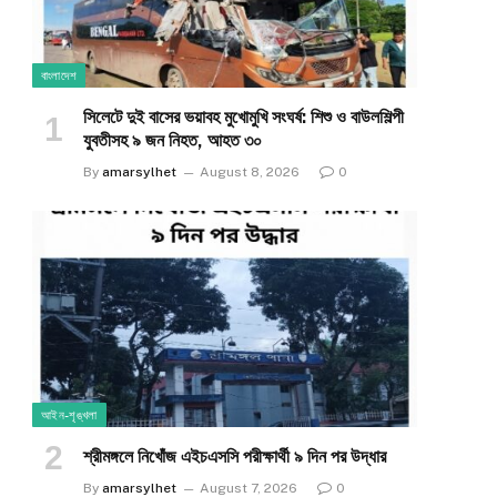
বাংলাদেশ
সিলেটে দুই বাসের ভয়াবহ মুখোমুখি সংঘর্ষ: শিশু ও বাউলশিল্পী
যুবতীসহ ৯ জন নিহত, আহত ৩০
By
amarsylhet
August 8, 2026
0
আইন-শৃঙ্খলা
শ্রীমঙ্গলে নিখোঁজ এইচএসসি পরীক্ষার্থী ৯ দিন পর উদ্ধার
By
amarsylhet
August 7, 2026
0