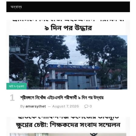
অন্যান্য
আইন-শৃঙ্খলা
শ্রীমঙ্গলে নিখোঁজ এইচএসসি পরীক্ষার্থী ৯ দিন পর উদ্ধার
By
amarsylhet
August 7, 2026
0