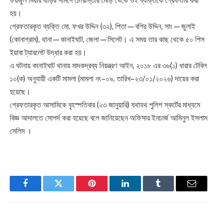
ফয়জুল মিয়ার বাড়ির সামনে চৌরাস্তার মোড় থেকে ওই ব্যক্তিকে গ্রেফতার করা
হয়।
গ্রেফতারকৃত ব্যক্তি মো. ফখর উদ্দিন (৩২), পিতা—বশির উদ্দিন, সাং—জুলাই
(কোনাগ্রাম), থানা—কানাইঘাট, জেলা—সিলেট। এ সময় তার কাছ থেকে ৫০ পিস
ইয়াবা ট্যাবলেট উদ্ধার করা হয়।
এ ঘটনায় কানাইঘাট থানায় মাদকদ্রব্য নিয়ন্ত্রণ আইন, ২০১৮ এর ৩৬(১) ধারার টেবিল
১০(ক) অনুযায়ী একটি মামলা (মামলা নং–০৯, তারিখ–২৩/০১/২০২৬) দায়ের করা
হয়েছে।
গ্রেফতারকৃত আসামিকে বৃহস্পতিবার (২৩ জানুয়ারি) যথাযথ পুলিশ স্কর্টের মাধ্যমে
বিজ্ঞ আদালতে সোপর্দ করা হয়েছে বলে জানিয়েছেন অফিসার ইনচার্জ আমিনুল ইসলাম
সেলিম ।
Facebook
Twitter
Pinterest
LinkedIn
Tumblr
Email