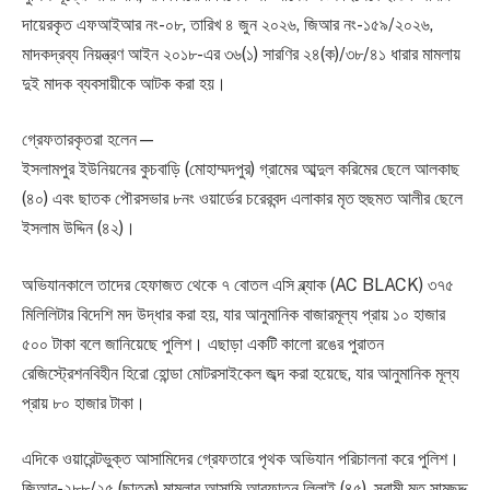
দায়েরকৃত এফআইআর নং-০৮, তারিখ ৪ জুন ২০২৬, জিআর নং-১৫৯/২০২৬,
মাদকদ্রব্য নিয়ন্ত্রণ আইন ২০১৮-এর ৩৬(১) সারণির ২৪(ক)/৩৮/৪১ ধারার মামলায়
দুই মাদক ব্যবসায়ীকে আটক করা হয়।
গ্রেফতারকৃতরা হলেন—
ইসলামপুর ইউনিয়নের কুচবাড়ি (মোহাম্মদপুর) গ্রামের আব্দুল করিমের ছেলে আলকাছ
(৪০) এবং ছাতক পৌরসভার ৮নং ওয়ার্ডের চরেরবন্দ এলাকার মৃত হুছমত আলীর ছেলে
ইসলাম উদ্দিন (৪২)।
অভিযানকালে তাদের হেফাজত থেকে ৭ বোতল এসি ব্ল্যাক (AC BLACK) ৩৭৫
মিলিলিটার বিদেশি মদ উদ্ধার করা হয়, যার আনুমানিক বাজারমূল্য প্রায় ১০ হাজার
৫০০ টাকা বলে জানিয়েছে পুলিশ। এছাড়া একটি কালো রঙের পুরাতন
রেজিস্ট্রেশনবিহীন হিরো হোন্ডা মোটরসাইকেল জব্দ করা হয়েছে, যার আনুমানিক মূল্য
প্রায় ৮০ হাজার টাকা।
এদিকে ওয়ারেন্টভুক্ত আসামিদের গ্রেফতারে পৃথক অভিযান পরিচালনা করে পুলিশ।
জিআর-২৮৮/২৫ (ছাতক) মামলার আসামি আরফাতুন লিলাই (৪৫), স্বামী মৃত সামছুদ্দ