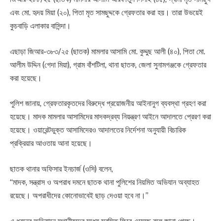
এবং মো. হৃদয় মিয়া (২০), পিতা মৃত সামছুদ্দকে গ্রেফতার করা হয়। তারা উভয়েই
কুচবাড়ি এলাকার বাসিন্দা।
এছাড়া জিআর-৩৮৩/২৫ (ছাতক) মামলার আসামি মো. কুদ্দুছ আলী (৪০), পিতা মো.
আলীম উদ্দিন (গেদা মিয়া), গ্রাম বাঁশটিলা, থানা ছাতক, জেলা সুনামগঞ্জকে গ্রেফতার
করা হয়েছে।
পুলিশ জানায়, গ্রেফতারকৃতদের বিরুদ্ধে প্রয়োজনীয় আইনানুগ ব্যবস্থা গ্রহণ করা
হয়েছে। মাদক মামলার আসামিদের মাদকদ্রব্য নিয়ন্ত্রণ আইনে আদালতে প্রেরণ করা
হয়েছে। ওয়ারেন্টভুক্ত আসামিদেরও আদালতের নির্দেশনা অনুযায়ী বিচারিক
প্রক্রিয়ার আওতায় আনা হয়েছে।
ছাতক থানার অফিসার ইনচার্জ (ওসি) বলেন,
“মাদক, সন্ত্রাস ও অপরাধ দমনে ছাতক থানা পুলিশের নিয়মিত অভিযান অব্যাহত
রয়েছে। অপরাধীদের কোনোভাবেই ছাড় দেওয়া হবে না।”