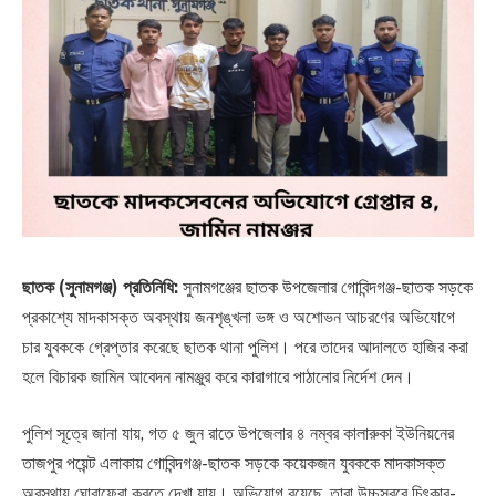
ছাতক (সুনামগঞ্জ) প্রতিনিধি:
সুনামগঞ্জের ছাতক উপজেলার গোবিন্দগঞ্জ-ছাতক সড়কে
প্রকাশ্যে মাদকাসক্ত অবস্থায় জনশৃঙ্খলা ভঙ্গ ও অশোভন আচরণের অভিযোগে
চার যুবককে গ্রেপ্তার করেছে ছাতক থানা পুলিশ। পরে তাদের আদালতে হাজির করা
হলে বিচারক জামিন আবেদন নামঞ্জুর করে কারাগারে পাঠানোর নির্দেশ দেন।
পুলিশ সূত্রে জানা যায়, গত ৫ জুন রাতে উপজেলার ৪ নম্বর কালারুকা ইউনিয়নের
তাজপুর পয়েন্ট এলাকায় গোবিন্দগঞ্জ-ছাতক সড়কে কয়েকজন যুবককে মাদকাসক্ত
অবস্থায় ঘোরাফেরা করতে দেখা যায়। অভিযোগ রয়েছে, তারা উচ্চস্বরে চিৎকার-