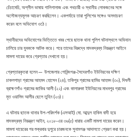
চেঁচামেচি, অশ্লীল ভাষায় গালিগালাজ এবং পথচারী ও স্থানীয় লোকজনের সঙ্গে
অসৌজন্যমূলক আচরণ করছিলেন। একপর্যায়ে তারা পুলিশের সঙ্গেও অসদাচরণ
করেন বলে অভিযোগ ওঠে।
স্থানীয়দের অভিযোগের ভিত্তিতে খবর পেয়ে ছাতক থানা পুলিশ ঘটনাস্থলে অভিযান
চালিয়ে চার যুবককে আটক করে। পরে তাদের বিরুদ্ধে মাদকদ্রব্য নিয়ন্ত্রণ আইনে
মামলা দায়ের করে গ্রেপ্তার দেখানো হয়।
গ্রেপ্তারকৃতরা হলেন— উপজেলার গোবিন্দগঞ্জ-সৈদেরগাঁও ইউনিয়নের দক্ষিণ
চাকলপাড়া গ্রামের আহমদ হোসেন (২৪), তকিপুর গ্রামের ছামির আহমদ (৩০), দিঘলী
ব্রাহ্মণগাঁও গ্রামের জাকির আলী (২২) এবং কালারুকা ইউনিয়নের মাধবপুর গ্রামের
মৃত ওয়াসিদ আলীর ছেলে তুহিন (২৩)।
এ ঘটনায় ছাতক থানার উপ-পরিদর্শক (এসআই) মো. আব্দুল হাকিম বাদী হয়ে
মাদকদ্রব্য নিয়ন্ত্রণ আইন, ২০১৮-এর ৩৬(৫) ধারায় একটি মামলা দায়ের করেন।
মামলা দায়েরের পর শুক্রবার দুপুরে চারজনকে সুনামগঞ্জ আদালতে প্রেরণ করা হয়।