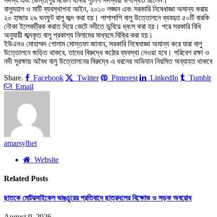
সদস্য এবং জৈন্তাপুর মডেল থানার পুলিশ সদস্যরা উপস্থিত ছিলেন।
বালুমহাল ও মাটি ব্যবস্থাপনা আইন, ২০১০ লঙ্ঘন এবং সরকারি নিষেধাজ্ঞা অমান্য করায়
২০ হাজার ২৯ ঘনফুট বালু জব্দ করা হয়। পাশাপাশি বালু উত্তোলনে ব্যবহৃত ৫০টি বারকি
নৌকা ইলেকট্রিক করাত দিয়ে কেটে নদীতে ডুবিয়ে ধ্বংস করা হয়। পরে সরকারি বিধি
অনুযায়ী জব্দকৃত বালু প্রকাশ্য নিলামের মাধ্যমে বিক্রি করা হয়।
ইউএনও মোহাম্মদ গোলাম মোস্তফা জানান, সরকারি নিষেধাজ্ঞা অমান্য করে যারা বালু
উত্তোলনে জড়িত থাকবে, তাদের বিরুদ্ধে কঠোর ব্যবস্থা নেওয়া হবে। পরিবেশ রক্ষা ও
নদী সুরক্ষায় অবৈধ বালু উত্তোলনের বিরুদ্ধে এ ধরনের অভিযান নিয়মিত অব্যাহত থাকবে
Share.
Facebook
Twitter
Pinterest
LinkedIn
Tumblr
Email
amarsylhet
Website
Related
Posts
ছাতকে মোটরসাইকেল ভাঙচুরের প্রতিবাদে ছাত্রদলের বিক্ষোভ ও সড়ক অবরোধ
August 9, 2026