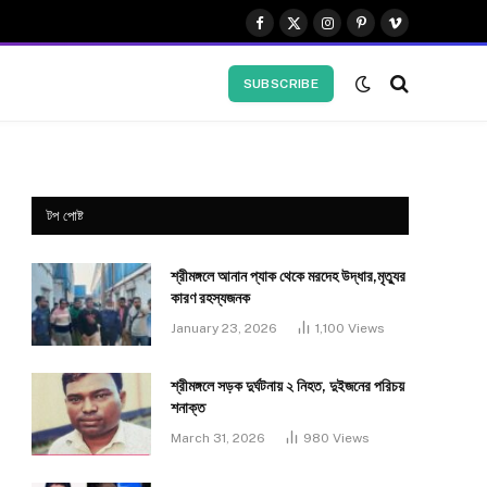
Facebook
X
Instagram
Pinterest
Vimeo
(Twitter)
SUBSCRIBE
টপ পোষ্ট
শ্রীমঙ্গলে আনান প্যাক থেকে মরদেহ উদ্ধার,মৃত্যুর
কারণ রহস্যজনক
January 23, 2026
1,100
Views
শ্রীমঙ্গলে সড়ক দুর্ঘটনায় ২ নিহত, দুইজনের পরিচয়
শনাক্ত
March 31, 2026
980
Views