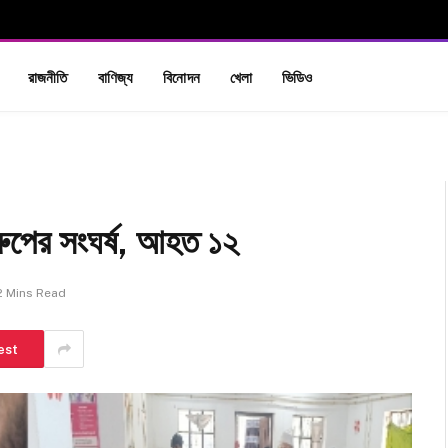
রাজনীতি
বাণিজ্য
বিনোদন
খেলা
ভিডিও
রুপের সংঘর্ষ, আহত ১২
2 Mins Read
est