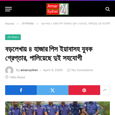
»
»
Home
মৌলভীবাজার
বড়লেখায় ৪ হাজার পিস ইয়াবাসহ যুবক গ্রেপ্তার, পালিয়েছে দুই সহযোগী
মৌলভীবাজার
বড়লেখায় ৪ হাজার পিস ইয়াবাসহ যুবক
গ্রেপ্তার, পালিয়েছে দুই সহযোগী
By
amarsylhet
April 9, 2026
No Comments
1 Min Read