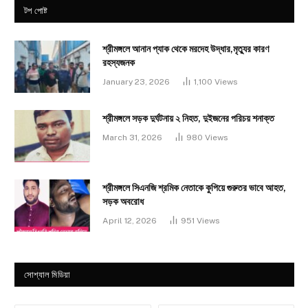
টপ পোষ্ট
শ্রীমঙ্গলে আনান প্যাক থেকে মরদেহ উদ্ধার,মৃত্যুর কারণ
রহস্যজনক
January 23, 2026
1,100
Views
শ্রীমঙ্গলে সড়ক দুর্ঘটনায় ২ নিহত, দুইজনের পরিচয় শনাক্ত
March 31, 2026
980
Views
শ্রীমঙ্গলে সিএনজি শ্রমিক নেতাকে কুপিয়ে গুরুতর ভাবে আহত,
সড়ক অবরোধ
April 12, 2026
951
Views
সোশ্যাল মিডিয়া