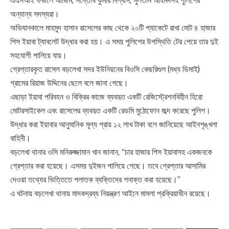
এএসআই ফজলে আজিম, সন্তোষ কুমার বিশ্বাস, সুলতান আহমদসহ পুলিশের
অন্যান্য সদস্যরা।
অভিযানকালে মাহমুদ হাসান রাসেলের কাছ থেকে ২০টি প্যাকেটে রাখা মোট ৪ হাজার
পিস ইয়াবা ট্যাবলেট উদ্ধার করা হয়। এ সময় পুলিশের উপস্থিতি টের পেয়ে তার দুই
সহযোগী পালিয়ে যায়।
গ্রেপ্তারকৃত রাসেল বড়লেখা সদর ইউনিয়নের বিওসি কেছরিগুল (মধ্য ডিমাই)
গ্রামের রিয়াজ উদ্দিনের ছেলে বলে জানা গেছে।
এছাড়া ইয়াবা পরিবহন ও বিক্রির কাজে ব্যবহৃত একটি রেজিস্ট্রেশনবিহীন হিরো
মোটরসাইকেল এবং রাসেলের ব্যবহৃত একটি রেডমি মুঠোফোন জব্দ করেছে পুলিশ।
উদ্ধার করা ইয়াবার আনুমানিক মূল্য প্রায় ১২ লাখ টাকা বলে জানিয়েছে আইনশৃঙ্খলা
বাহিনী।
বড়লেখা থানার ওসি মনিরুজ্জামান খান জানান, “চার হাজার পিস ইয়াবাসহ একজনকে
গ্রেপ্তার করা হয়েছে। এসময় দুইজন পালিয়ে গেছে। তবে গ্রেপ্তার আসামির
দেওয়া তথ্যের ভিত্তিতে পলাতক ব্যক্তিদের শনাক্ত করা হয়েছে।”
এ ঘটনায় বড়লেখা থানায় মাদকদ্রব্য নিয়ন্ত্রণ আইনে মামলা প্রক্রিয়াধীন রয়েছে।