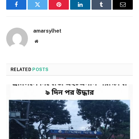
Facebook
Twitter
Pinterest
LinkedIn
Tumblr
Email
amarsylhet
Website
RELATED
POSTS