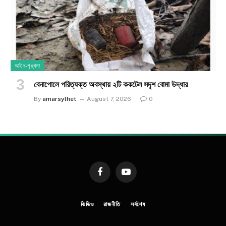
আইন-শৃঙ্খলা
​বেনাপোলে পরিত্যক্ত অবস্থায় ২টি ককটেল সদৃশ বোমা উদ্ধার
By
amarsylhet
August 7, 2026
0
Facebook
YouTube
ভিডিও
রাজনীতি
সর্বশেষ