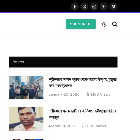
Facebook
X
Instagram
Pinterest
Vimeo
(Twitter)
SUBSCRIBE
টপ পোষ্ট
শ্রীমঙ্গলে আনান প্যাক থেকে মরদেহ উদ্ধার,মৃত্যুর
কারণ রহস্যজনক
January 23, 2026
1,100
Views
শ্রীমঙ্গলে সড়ক দুর্ঘটনায় ২ নিহত, দুইজনের পরিচয়
শনাক্ত
March 31, 2026
980
Views