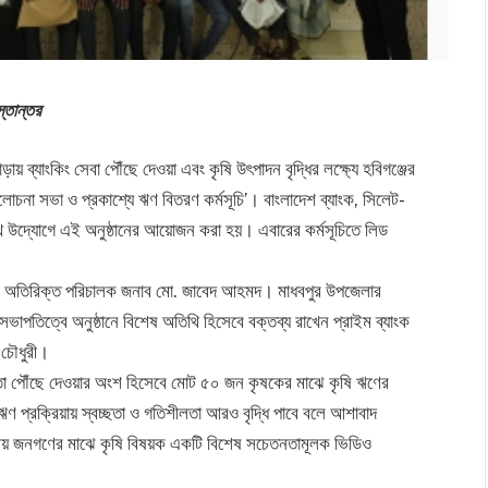
্তান্তর
য় ব্যাংকিং সেবা পৌঁছে দেওয়া এবং কৃষি উৎপাদন বৃদ্ধির লক্ষ্যে হবিগঞ্জের
লোচনা সভা ও প্রকাশ্যে ঋণ বিতরণ কর্মসূচি’। বাংলাদেশ ব্যাংক, সিলেট-
থ উদ্যোগে এই অনুষ্ঠানের আয়োজন করা হয়। এবারের কর্মসূচিতে লিড
াংকের অতিরিক্ত পরিচালক জনাব মো. জাবেদ আহমদ। মাধবপুর উপজেলার
াপতিত্বে অনুষ্ঠানে বিশেষ অতিথি হিসেবে বক্তব্য রাখেন প্রাইম ব্যাংক
 চৌধুরী।
হায়তা পৌঁছে দেওয়ার অংশ হিসেবে মোট ৫০ জন কৃষকের মাঝে কৃষি ঋণের
ণ প্রক্রিয়ায় স্বচ্ছতা ও গতিশীলতা আরও বৃদ্ধি পাবে বলে আশাবাদ
্থানীয় জনগণের মাঝে কৃষি বিষয়ক একটি বিশেষ সচেতনতামূলক ভিডিও