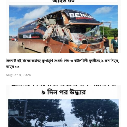
সিলেটে দুই বাসের ভয়াবহ মুখোমুখি সংঘর্ষ: শিশু ও বাউলশিল্পী যুবতীসহ ৯ জন নিহত,
আহত ৩০
August 8, 2026