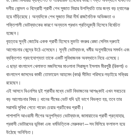
ড. রেজা কিবরিয়া ব্যক্তিগত ও পারিবারিক ইমেজের কারণে শক্ত অবস্থানে থাকলেও
দলীয় কোন্দল ও বিদ্রোহী প্রার্থী শেখ সুজাত মিয়ার উপস্থিতি তার জন্য বড় চ্যালেঞ্জ
হয়ে দাঁড়িয়েছে। অন্যদিকে শেখ সুজাত মিয়া দীর্ঘ রাজনৈতিক অভিজ্ঞতা ও
শক্তিশালী ভোটব্যাংকের কারণে অন্যতম প্রধান প্রতিদ্বন্দ্বী হিসেবে বিবেচিত
হচ্ছেন।
বৃহত্তর সুন্নী জোটের একক প্রার্থী হিসেবে মুফতি বদরুর রেজা সেলিম দ্রুতই
আলোচনার কেন্দ্রে উঠে এসেছেন। সুন্নী ভোটব্যাংক, ধর্মীয় অনুসারীদের সমর্থন এবং
ব্যক্তিগত গ্রহণযোগ্যতা তাকে একটি সুবিধাজনক অবস্থানে নিয়ে এসেছে।
এ ছাড়া বাংলাদেশ খেলাফত মজলিসের মাওলানা সিরাজুল ইসলাম মীরপুরী (রিকশা) ও
বাংলাদেশ জাসদের কাজী তোফায়েল আহমেদ (কার) সীমিত পরিসরে লড়াইয়ে সক্রিয়
রয়েছেন।
এই আসনে বিএনপির দুই প্রার্থীর মধ্যে ভোট বিভাজনের আশঙ্কাই এখন সবচেয়ে
বড় আলোচনার বিষয়। ধানের শীষের ভোট যদি দুই ভাগে বিভক্ত হয়, তবে তার
সরাসরি সুবিধা পেতে পারেন চেয়ার প্রতীকের প্রার্থী।
পাশাপাশি আওয়ামী লীগের অনুপস্থিত ভোটব্যাংক, জামায়াতের প্রার্থী প্রত্যাহার,
প্রবাসী ভোটারদের ভূমিকা এবং ধর্মভিত্তিক মেরুকরণ—সব মিলিয়ে ফলাফল হয়ে
উঠেছে অনিশ্চিত।