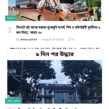
বাংলাদেশ
সিলেটে দুই বাসের ভয়াবহ মুখোমুখি সংঘর্ষ: শিশু ও বাউলশিল্পী যুবতীসহ ৯
জন নিহত, আহত ৩০
By
amarsylhet
August 8, 2026
0
আইন-শৃঙ্খলা