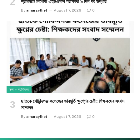
শ্রীমঙ্গলে নিখোঁজ এইচএসসি পরীক্ষার্থী ৯ দিন পর উদ্ধার
By
amarsylhet
August 7, 2026
0
সভা ও মতবিনিময়
ছাতকে গোবিন্দগঞ্জ কলেজের ভাবমূর্তি ক্ষুণ্ণের চেষ্টা: শিক্ষকদের সংবাদ
সম্মেলন
By
amarsylhet
August 7, 2026
0