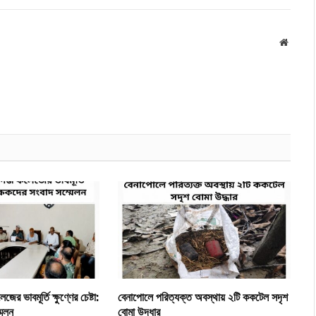
Websit
ের ভাবমূর্তি ক্ষুণ্ণের চেষ্টা:
​বেনাপোলে পরিত্যক্ত অবস্থায় ২টি ককটেল সদৃশ
মেলন
বোমা উদ্ধার