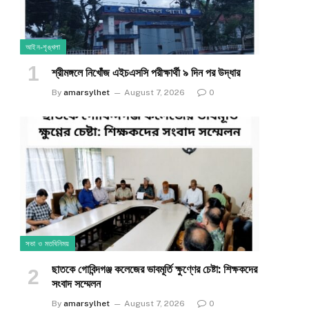
আইন-শৃঙ্খলা
শ্রীমঙ্গলে নিখোঁজ এইচএসসি পরীক্ষার্থী ৯ দিন পর উদ্ধার
By
amarsylhet
August 7, 2026
0
সভা ও মতবিনিময়
ছাতকে গোবিন্দগঞ্জ কলেজের ভাবমূর্তি ক্ষুণ্ণের চেষ্টা: শিক্ষকদের
সংবাদ সম্মেলন
By
amarsylhet
August 7, 2026
0