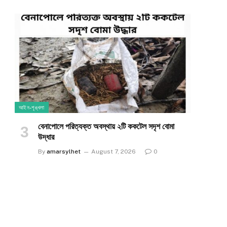
e
আইন-শৃঙ্খলা
​বেনাপোলে পরিত্যক্ত অবস্থায় ২টি ককটেল সদৃশ বোমা
উদ্ধার
By
amarsylhet
August 7, 2026
0