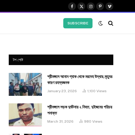
Facebook
X
Instagram
Pinterest
Vimeo
(Twitter)
SUBSCRIBE
টপ পোষ্ট
শ্রীমঙ্গলে আনান প্যাক থেকে মরদেহ উদ্ধার,মৃত্যুর
কারণ রহস্যজনক
January 23, 2026
1,100
Views
শ্রীমঙ্গলে সড়ক দুর্ঘটনায় ২ নিহত, দুইজনের পরিচয়
শনাক্ত
March 31, 2026
980
Views