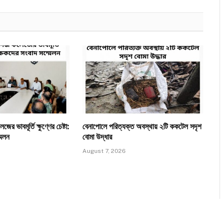
ের ভাবমূর্তি ক্ষুণ্ণের চেষ্টা:
​বেনাপোলে পরিত্যক্ত অবস্থায় ২টি ককটেল সদৃশ
মেলন
বোমা উদ্ধার
August 7, 2026