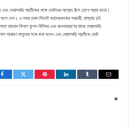
্থিতি এবং দেয়ালঘড়ি প্রতীকের পক্ষে ভোটদের আগ্রহ ছিল চোখে পড়ার মতো।
মী অংশ নেন। এ সময় ঢাকা-সিলেট মহাসড়ককের পথচারী, রাস্তার দুই
ে মাওলানা আহমদ বিলাল কুশল বিনিময় এবং জনসাধারণের মাঝে দেয়ালঘড়ি
াল সাধারণ মানুষের সঙ্গে কথা বলেন এবং দেয়ালঘড়ি প্রতীকে ভোট
Facebook
Twitter
Pinterest
LinkedIn
Tumblr
Email
Websit