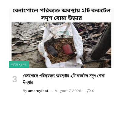
আইন-শৃঙ্খলা
​বেনাপোলে পরিত্যক্ত অবস্থায় ২টি ককটেল সদৃশ বোমা
উদ্ধার
By
amarsylhet
August 7, 2026
0
e