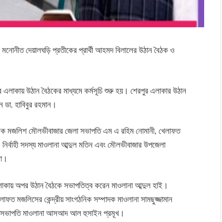
োনীত দেয়ালঘড়ি প্রতীকের প্রার্থী আহমদ বিলালের উঠান বৈঠক ও
 এলাকায় উঠান বৈঠকের মাধ্যমে কর্মসূচি শুরু হয়। শেরপুর এলাকার উঠান
ন ডা. হাবিবুর রহমান।
িক মজলিশ মৌলভীবাজার জেলা সভাপতি এম এ রহিম নোমানী, খেলাফত
ির্বাহী সদস্য মাওলানা আব্দুল মতিন এবং মৌলভীবাজার উপজেলা
রা।
লাকায় অপর উঠান বৈঠকে সভাপতিত্ব করেন মাওলানা আব্দুল হাই।
খেলাফত মজলিসের কেন্দ্রীয় সাংগঠনিক সম্পাদক মাওলানা সামছুজ্জামান
হ-সভাপতি মাওলানা আসআদ আল হুসাইন প্রমূখ।