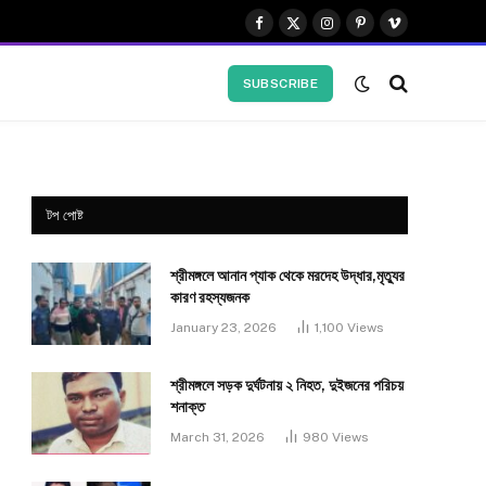
Facebook
X
Instagram
Pinterest
Vimeo
(Twitter)
SUBSCRIBE
টপ পোষ্ট
শ্রীমঙ্গলে আনান প্যাক থেকে মরদেহ উদ্ধার,মৃত্যুর
কারণ রহস্যজনক
January 23, 2026
1,100
Views
শ্রীমঙ্গলে সড়ক দুর্ঘটনায় ২ নিহত, দুইজনের পরিচয়
শনাক্ত
March 31, 2026
980
Views