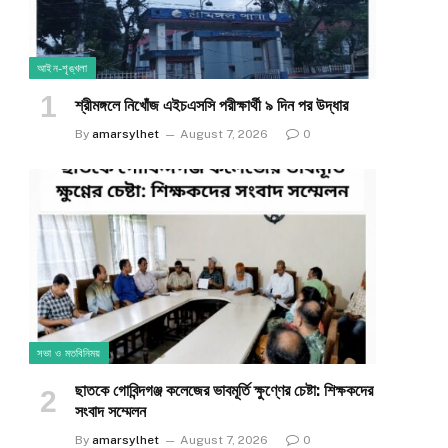
আইন-শৃঙ্খলা
শ্রীমঙ্গলে নিখোঁজ এইচএসসি পরীক্ষার্থী ৯ দিন পর উদ্ধার
By
amarsylhet
August 7, 2026
0
সভা ও মতবিনিময়
ছাতকে গোবিন্দগঞ্জ কলেজের ভাবমূর্তি ক্ষুণ্ণের চেষ্টা: শিক্ষকদের
সংবাদ সম্মেলন
By
amarsylhet
August 7, 2026
0