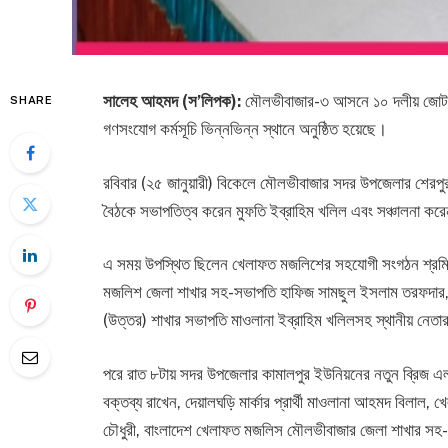
সালেহ আহমদ (স’লিপক):
মৌলভীবাজার-৩ আসনে ১০ দলীয় জোট মন
SHARE
গণসংযোগ কর্মসূচি ভিন্নভিন্ন স্থানে অনুষ্ঠিত হয়েছে।
রবিবার (২৫ জানুয়ারী) বিকেলে মৌলভীবাজার সদর উপজেলার শেরপুর
বৈঠকে সভাপতিত্ব করেন মুফতি ইব্রাহিম খলিল এবং সঞ্চালনা করে
এ সময় উপস্থিত ছিলেন খেলাফত মজলিশের সহযোগী সংগঠন শ্রম
মজলিশ জেলা শাখার সহ-সভাপতি হাফিজ সামছুল ইসলাম তরফদার, ন
(উত্তর) শাখার সভাপতি মাওলানা ইব্রাহিম খলিলসহ স্থানীয় নেতা
পরে রাত ৮টায় সদর উপজেলার কামালপুর ইউনিয়নের নতুন ব্রিজ এ
বক্তব্য রাখেন, দেয়ালঘড়ি মার্কার প্রার্থী মাওলানা আহমদ বিলাল, 
চৌধুরী, বাংলাদেশ খেলাফত মজলিস মৌলভীবাজার জেলা শাখার স