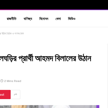
রাজনীতি
বাণিজ্য
বিনোদন
খেলা
ভিডিও
ালের উঠান বৈঠক ও গণসংযোগ
লঘড়ির প্রার্থী আহমদ বিলালের উঠান
2 Mins Read
est