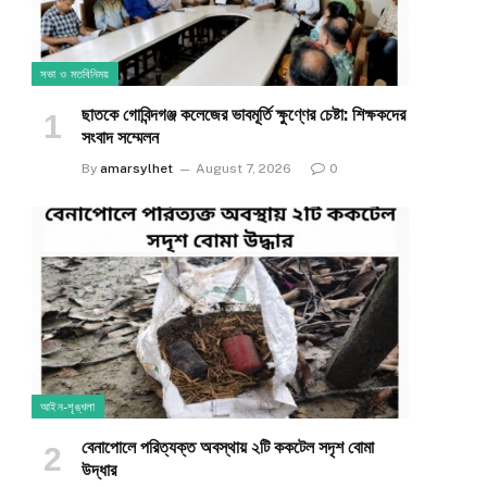
সভা ও মতবিনিময়
ছাতকে গোবিন্দগঞ্জ কলেজের ভাবমূর্তি ক্ষুণ্ণের চেষ্টা: শিক্ষকদের
সংবাদ সম্মেলন
By
amarsylhet
August 7, 2026
0
আইন-শৃঙ্খলা
​বেনাপোলে পরিত্যক্ত অবস্থায় ২টি ককটেল সদৃশ বোমা
উদ্ধার