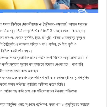
সংসদ নির্বাচনে মৌলভীবাজার-৪ (শ্রীমঙ্গল-কমলগঞ্জ) আসনে স্বতন্ত্র
হসিন মিয়া মধু। তিনি সম্প্রতি তাঁর নির্বাচনী ইশতেহার ঘোষণা করেছেন।
জনপদ; যেখানে মুসলিম, হিন্দু, মণিপুরি, খাসিয়া ও অন্যান্য ক্ষুদ্র নৃ-
ৈচিত্র্যই এ অঞ্চলের শক্তি ও গর্ব। পর্যটন, চা-শিল্প, কৃষি ও
নিশ্চিত করাই তাঁর লক্ষ্য।
ও কমলগঞ্জকে আন্তর্জাতিক মানের পর্যটন নগরী হিসেবে গড়ে তোলা হবে। চা-
ায্য কর্মসংস্থানের সুযোগ সম্প্রসারণে উদ্যোগ নেওয়া হবে। পাশাপাশি
্যহীন সমাজ গঠনে কাজ করা হবে।
জ গঠন এবং ব্যবসাবান্ধব পরিবেশ সৃষ্টি করে কর্মসংস্থানের সুযোগ বৃদ্ধি
িকদের সমান অধিকার প্রতিষ্ঠার অঙ্গীকার করেন তিনি।
ষণ, অবৈধ গাছ কাটা রোধ এবং পরিবেশবান্ধব উন্নয়ন পরিকল্পনা
 পালনে আধুনিক খামার স্থাপনে প্রশিক্ষণ, সহজ ঋণ ও প্রযুক্তিগত সহায়তা