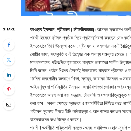
কাওছার ইকবাল, শ্রীমঙ্গল (মৌলভীবাজার):
আসন্ন ত্রয়োদশ জাতীয় 
SHARE
প্রার্থী হিসেবে ফুটবল প্রতীক নিয়ে প্রতিদ্বন্দ্বিতা করছেন মোঃ ম
ইশতেহারে তিনি উল্লেখ করেন, শ্রীমঙ্গল ও কমলগঞ্জ একটি বৈচিত্র্যময় 
গোষ্ঠীর ভাষা, সংস্কৃতি ও ঐতিহ্যের এক অনন্য সমন্বয় রয়েছে। এই ব
মানবসম্পদের পরিকল্পিত ব্যবহারের মাধ্যমে জনপদের সার্বিক উন্নয়ন 
তিনি বলেন, পর্যটন শিল্পের টেকসই উন্নয়নের মাধ্যমে শ্রীমঙ্গল 
শ্রমিক জনগোষ্ঠীর কল্যাণে শিক্ষা, স্বাস্থ্য, আবাসন উন্নয়ন ও ন্য
আইনশৃঙ্খলা পরিস্থিতির উন্নয়ন, জননিরাপত্তা জোরদার ও বৈষম
ইশতেহারে আরও বলা হয়, সন্ত্রাস, চাঁদাবাজি ও দখলদারিত্বমুক্ত সমা
করা হবে। সকল ক্ষেত্রে স্বচ্ছতা ও জবাবদিহিতা নিশ্চিত করে নাগর
পরিবেশ সুরক্ষার বিষয়ে তিনি লাউয়াছড়া ও আশপাশের বনাঞ্চল সংরক্
বাস্তবায়নের কথা উল্লেখ করেন।
গ্রামীণ অর্থনীতি শক্তিশালী করতে মৎস্য, গবাদিপশু ও হাঁস-মুরগি