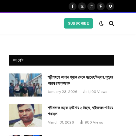
Facebook
X
Instagram
Pinterest
Vimeo
(Twitter)
SUBSCRIBE
টপ পোষ্ট
শ্রীমঙ্গলে আনান প্যাক থেকে মরদেহ উদ্ধার,মৃত্যুর
কারণ রহস্যজনক
January 23, 2026
1,100
Views
শ্রীমঙ্গলে সড়ক দুর্ঘটনায় ২ নিহত, দুইজনের পরিচয়
শনাক্ত
March 31, 2026
980
Views