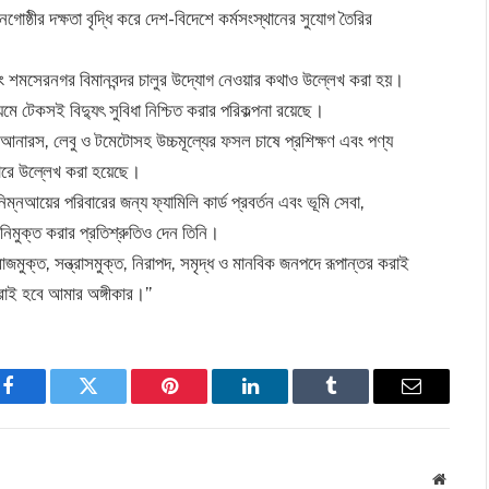
গোষ্ঠীর দক্ষতা বৃদ্ধি করে দেশ-বিদেশে কর্মসংস্থানের সুযোগ তৈরির
 শমসেরনগর বিমানবন্দর চালুর উদ্যোগ নেওয়ার কথাও উল্লেখ করা হয়।
মে টেকসই বিদ্যুৎ সুবিধা নিশ্চিত করার পরিকল্পনা রয়েছে।
, আনারস, লেবু ও টমেটোসহ উচ্চমূল্যের ফসল চাষে প্রশিক্ষণ এবং পণ্য
হারে উল্লেখ করা হয়েছে।
, নিম্নআয়ের পরিবারের জন্য ফ্যামিলি কার্ড প্রবর্তন এবং ভূমি সেবা,
নিমুক্ত করার প্রতিশ্রুতিও দেন তিনি।
াজমুক্ত, সন্ত্রাসমুক্ত, নিরাপদ, সমৃদ্ধ ও মানবিক জনপদে রূপান্তর করাই
করাই হবে আমার অঙ্গীকার।”
Facebook
Twitter
Pinterest
LinkedIn
Tumblr
Email
Websit