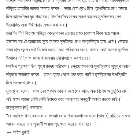
হওয়ায় অনেকেই বারান্দা, সিঁড়ি ও দ্বিতীয় তলা এবং তৃতীয় তলা পর্যন্ত সারিবদ্ধভাবে
দাঁড়িয়ে তারাবির নামাজ আদায় করেন। সবার চোখেমুখে ছিল প্রশান্তির ছাপ, হৃদয়ে
ছিল আত্মশুদ্ধির দৃঢ় প্রত্যয়। উপস্থিতির মধ্যে তরুণ বয়সের মুসল্লিদের বেশ
উৎসাহিত এবং উদ্দীপনায় লক্ষ্য করা যায়।
তারাবির দীর্ঘ কিয়ামে পবিত্র কোরআনের তেলাওয়াতে চারপাশ নীরব হয়ে আসে।
ইমামের কণ্ঠে আয়াতের সুরে অনেক মুসল্লির চোখ অশ্রুসিক্ত হয়ে ওঠে। দোয়ার
সময় হাত তুলে কেউ নিজের জন্য, কেউ পরিবারের জন্য, আবার কেউ সমগ্র মুসলিম
উম্মাহর শান্তি ও কল্যাণ কামনায় মোনাজাতে অংশ নেন।
মসজিদ প্রাঙ্গণে ছিল শৃঙ্খলাবদ্ধ পরিবেশ। স্বেচ্ছাসেবকরা মুসল্লিদের সুশৃঙ্খলভাবে
দাঁড়াতে সহায়তা করেন। তরুণ-যুবক থেকে শুরু করে প্রবীণ মুসল্লিদের উপস্থিতি
ছিল উল্লেখযোগ্য।
মুসল্লিরা বলেন, “রমজানের প্রথম তারাবি আমাদের কাছে এক বিশেষ অনুভূতির নাম।
এই মাসে আমরা বেশি বেশি ইবাদত করে আল্লাহর সন্তুষ্টি অর্জন করতে চাই।”
রাসূলুল্লাহ (দ:) বলেছেন,
“যে ব্যক্তি ঈমানের সঙ্গে ও সওয়াবের আশায় রমজানের রাতে (তারাবি) দাঁড়িয়ে নামাজ
আদায় করবে, তার পূর্ববর্তী গুনাহসমূহ ক্ষমা করে দেওয়া হবে।”
— সহিহ বুখারি