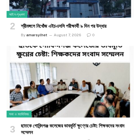
আইন-শৃঙ্খলা
শ্রীমঙ্গলে নিখোঁজ এইচএসসি পরীক্ষার্থী ৯ দিন পর উদ্ধার
By
amarsylhet
August 7, 2026
0
সভা ও মতবিনিময়
ছাতকে গোবিন্দগঞ্জ কলেজের ভাবমূর্তি ক্ষুণ্ণের চেষ্টা: শিক্ষকদের সংবাদ
সম্মেলন