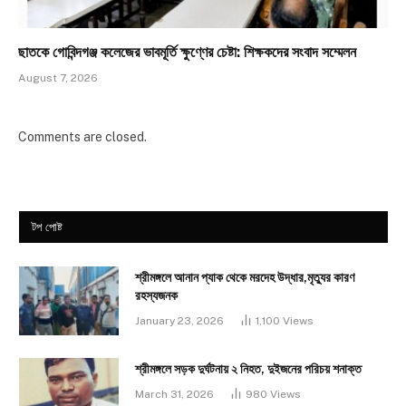
ছাতকে গোবিন্দগঞ্জ কলেজের ভাবমূর্তি ক্ষুণ্ণের চেষ্টা: শিক্ষকদের সংবাদ সম্মেলন
August 7, 2026
Comments are closed.
টপ পোষ্ট
শ্রীমঙ্গলে আনান প্যাক থেকে মরদেহ উদ্ধার,মৃত্যুর কারণ
রহস্যজনক
January 23, 2026
1,100
Views
শ্রীমঙ্গলে সড়ক দুর্ঘটনায় ২ নিহত, দুইজনের পরিচয় শনাক্ত
March 31, 2026
980
Views