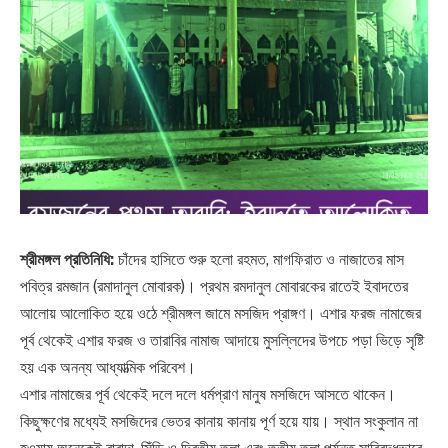
শ্রীমঙ্গল প্রতিনিধি:
চাঁদের হাসিতে শুরু হলো রহমত, মাগফিরাত ও নাজাতের মাস
পবিত্র রমজান (রমাদানুল মোবারক)। প্রথম রমদানুল মোবারকের রাতেই ইবাদতের
আলোয় আলোকিত হয়ে ওঠে শ্রীমঙ্গল জামে মসজিদ প্রাঙ্গণ। এশার ফরজ নামাজের
পূর্ব থেকেই এশার ফরজ ও তারাবির নামাজ আদায়ে মুসল্লিদের উপচে পড়া ভিড়ে সৃষ্টি
হয় এক অনন্য আধ্যাত্মিক পরিবেশ।
এশার নামাজের পূর্ব থেকেই দলে দলে ধর্মপ্রাণ মানুষ মসজিদে আসতে থাকেন।
কিছুক্ষণের মধ্যেই মসজিদের ভেতর কানায় কানায় পূর্ণ হয়ে যায়। স্থান সংকুলান না