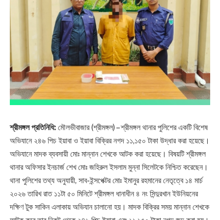
শ্রীমঙ্গল প্রতিনিধি:
মৌলভীবাজার (শ্রীমঙ্গল) – শ্রীমঙ্গল থানার পুলিশের একটি বিশেষ
অভিযানে ২৪৬ পিচ ইয়াবা ও ইয়াবা বিক্রির নগদ ১১,১৫০ টাকা উদ্ধার করা হয়েছে।
অভিযানে মাদক ব্যবসায়ী মোঃ মান্নান শেখকে আটক করা হয়েছে। বিষয়টি শ্রীমঙ্গল
থানার অফিসার ইনচার্জ শেখ মোঃ জহিরুল ইসলাম মুন্না সিলেটকে নিশ্চিত করেছেন।
থানা পুলিশের তথ্য অনুযায়ী, সাব-ইন্সপেক্টর মোঃ ইমানুর রহমানের নেতৃত্বে ১৪ মার্চ
২০২৬ তারিখ রাত ১১টা ৫০ মিনিটে শ্রীমঙ্গল ধানাধীন ৪ নং সিন্দুরখান ইউনিয়নের
দক্ষিণ টুক সাকিন এলাকায় অভিযান চালানো হয়। মাদক বিক্রির সময় মান্নান শেখকে