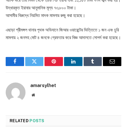
আটক করে তার নিকট থেকে ২৪৬ পিচ ইয়াবা এবং ১১,১৫০ টাকা নগদ জব্দ করা হয়।
উদ্ধারকৃত ইয়াবার আনুমানিক মূল্য ৭৩,৮০০ টাকা।
আসামীর বিরুদ্ধে নিয়মিত মাদক মামলার রুজু করা হয়েছে।
এছাড়া শ্রীমঙ্গল থানার পৃথক অভিযানে জিআর ওয়ারেন্টের ভিত্তিতে ১ জন এবং চুরি
মামলায় ২ জনসহ মোট ৪ জনকে গ্রেফতার করে বিজ্ঞ আদালতে সোপর্দ করা হয়েছে।
Facebook
Twitter
Pinterest
LinkedIn
Tumblr
Email
amarsylhet
Website
RELATED
POSTS