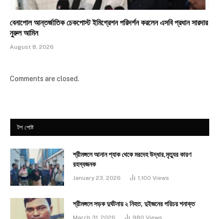
বেনাপোল আন্তর্জাতিক চেকপোস্ট ইমিগ্রেশন পরিদর্শন করলেন এসবি প্রধান সারদার
নুরুল আমিন
August 8, 2026
Comments are closed.
টপ পোষ্ট
শ্রীমঙ্গলে আনান প্যাক থেকে মরদেহ উদ্ধার,মৃত্যুর কারণ
রহস্যজনক
January 23, 2026
1,100
Views
শ্রীমঙ্গলে সড়ক দুর্ঘটনায় ২ নিহত, দুইজনের পরিচয় শনাক্ত
March 31, 2026
980
Views