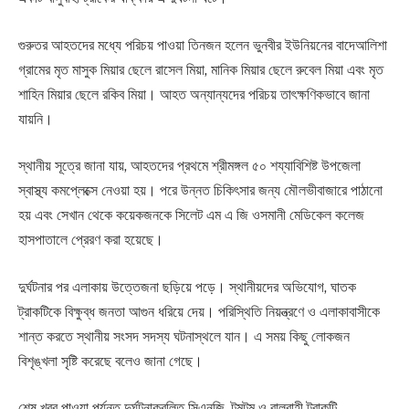
গুরুতর আহতদের মধ্যে পরিচয় পাওয়া তিনজন হলেন ভুনবীর ইউনিয়নের বাদেআলিশা
গ্রামের মৃত মাসুক মিয়ার ছেলে রাসেল মিয়া, মানিক মিয়ার ছেলে রুবেল মিয়া এবং মৃত
শাহিন মিয়ার ছেলে রকিব মিয়া। আহত অন্যান্যদের পরিচয় তাৎক্ষণিকভাবে জানা
যায়নি।
স্থানীয় সূত্রে জানা যায়, আহতদের প্রথমে শ্রীমঙ্গল ৫০ শয্যাবিশিষ্ট উপজেলা
স্বাস্থ্য কমপ্লেক্সে নেওয়া হয়। পরে উন্নত চিকিৎসার জন্য মৌলভীবাজারে পাঠানো
হয় এবং সেখান থেকে কয়েকজনকে সিলেট এম এ জি ওসমানী মেডিকেল কলেজ
হাসপাতালে প্রেরণ করা হয়েছে।
দুর্ঘটনার পর এলাকায় উত্তেজনা ছড়িয়ে পড়ে। স্থানীয়দের অভিযোগ, ঘাতক
ট্রাকটিকে বিক্ষুব্ধ জনতা আগুন ধরিয়ে দেয়। পরিস্থিতি নিয়ন্ত্রণে ও এলাকাবাসীকে
শান্ত করতে স্থানীয় সংসদ সদস্য ঘটনাস্থলে যান। এ সময় কিছু লোকজন
বিশৃঙ্খলা সৃষ্টি করেছে বলেও জানা গেছে।
শেষ খবর পাওয়া পর্যন্ত দুর্ঘটনাকবলিত সিএনজি, টমটম ও বালুবাহী ট্রাকটি