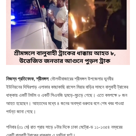
নিজস্ব প্রতিবেদক, শ্রীমঙ্গল
: মৌলভীবাজারের শ্রীমঙ্গল উপজেলার ভুনবীর
ইউনিয়নের দিঘিরপাড় এলাকার কাছাকাছি রাসেল মিয়ার বাড়ির সামনে বালুবাহী ট্রাকের
ধাক্কায় একটি টমটম ও একটি সিএনজি দুমড়ে-মুচড়ে গেছে। এতে কমপক্ষে ৮ জন
আহত হয়েছেন। আহতদের মধ্যে ৪ জনের অবস্থা গুরুতর বলে শেষ খবর পাওয়া
পর্যন্ত জানা গেছে।
শনিবার (৩১ মে) রাত প্রায় সাড়ে ৮টার দিকে ঢাকা মেট্রো-ড ১১-১৩৫৪ নম্বরের
একটি বালুবাহী ট্রাকের ধাক্কায় এ দুর্ঘটনা ঘটে।