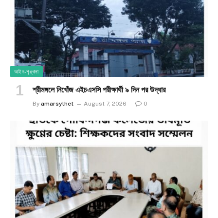
আইন-শৃঙ্খলা
শ্রীমঙ্গলে নিখোঁজ এইচএসসি পরীক্ষার্থী ৯ দিন পর উদ্ধার
By
amarsylhet
August 7, 2026
0