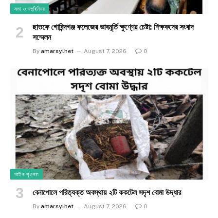
সভা ও মতবিনিময়
ছাতকে গোবিন্দগঞ্জ কলেজের ভাবমূর্তি ক্ষুণ্ণের চেষ্টা: শিক্ষকদের সংবাদ
সম্মেলন
By
amarsylhet
August 7, 2026
0
আইন-শৃঙ্খলা
​বেনাপোলে পরিত্যক্ত অবস্থায় ২টি ককটেল সদৃশ বোমা উদ্ধার
By
amarsylhet
August 7, 2026
0