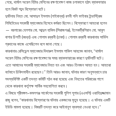
গেছে, থার্মাল অয়েল হিটার মেশিনের রক্ষণাবেক্ষণ কাজ চলাকালে হঠাৎ ব্যাকফায়ার
হলে বিকট শব্দে বিস্ফোরণ ঘটে।
দুর্ঘটনায় নিহত মো. আসাদুল ইসলাম (গাইবান্ধা) রশনী পলি ফাইবার ইন্ডাস্ট্রিজ
লিমিটেডের সহকারী ম্যানেজার হিসেবে কর্মরত ছিলেন। বিস্ফোরণে আহতরা হলেন
— বয়লারের হেলপার মো. আব্দুল হাকিম (সিরাজগঞ্জ), ইলেকট্রিশিয়ান মো. আবুল
বাশার চিশতী (বগুড়া) এবং গোলাম রব্বানী (ঢাকা)। গোলাম রব্বানী কারখানায় সার্ভিস
প্রদানের কাজে এসেছিলেন বলে জানা গেছে।
কারখানার রেসিডেন্স ম্যানেজার দিদারুল ইসলাম শাকিল আহমেদ জানান, “থার্মাল
অয়েল হিটার মেশিনের রক্ষণাবেক্ষণের সময় ব্যাকফায়ারের কারণে দুর্ঘটনাটি ঘটে।
এতে আমাদের সহকারী ম্যানেজার নিহত হন এবং আরও তিনজন আহত হন। আহতরা
বর্তমানে চিকিৎসাধীন রয়েছেন।” তিনি আরও জানান, ঘটনার কারণ অনুসন্ধানে চার
সদস্যবিশিষ্ট একটি তদন্ত কমিটি গঠন করা হয়েছে এবং নিহতের পরিবারের পাশে
থেকে কারখানা কর্তৃপক্ষ সার্বিক সহযোগিতা করবে।
এ বিষয়ে শ্রীমঙ্গল–কমলগঞ্জ সার্কেলের সহকারী পুলিশ সুপার (এএসপি) ওয়াহিদুজ্জামান
রাজু বলেন, “কারখানায় বিস্ফোরণের ঘটনায় একজনের মৃত্যু হয়েছে। এ ঘটনায় একটি
ইউডি মামলা হয়েছে। বিষয়টি তদন্ত করে আইনানুগ ব্যবস্থা নেওয়া হবে।”