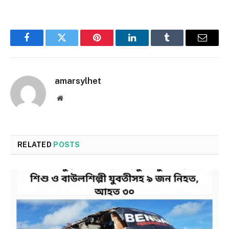
Facebook
Twitter
Pinterest
LinkedIn
Tumblr
Email
amarsylhet
Website
RELATED
POSTS