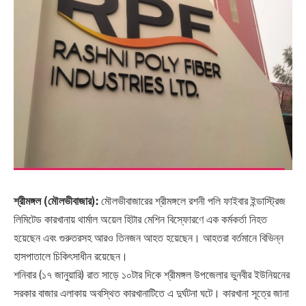
শ্রীমঙ্গল (মৌলভীবাজার):
মৌলভীবাজারের শ্রীমঙ্গলে রশনী পলি ফাইবার ইন্ডাস্ট্রিজ
লিমিটেড কারখানায় থার্মাল অয়েল হিটার মেশিন বিস্ফোরণে এক কর্মকর্তা নিহত
হয়েছেন এবং গুরুতরসহ আরও তিনজন আহত হয়েছেন। আহতরা বর্তমানে বিভিন্ন
হাসপাতালে চিকিৎসাধীন রয়েছেন।
শনিবার (১৭ জানুয়ারি) রাত সাড়ে ১০টার দিকে শ্রীমঙ্গল উপজেলার ভুনবীর ইউনিয়নের
সরকার বাজার এলাকায় অবস্থিত কারখানাটিতে এ দুর্ঘটনা ঘটে। কারখানা সূত্রে জানা