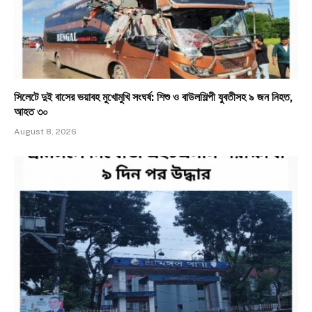
সিলেটে দুই বাসের ভয়াবহ মুখোমুখি সংঘর্ষ: শিশু ও বাউলশিল্পী যুবতীসহ ৯ জন নিহত,
আহত ৩০
August 8, 2026