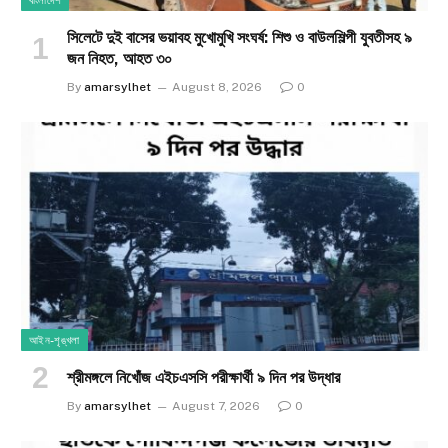
সিলেটে দুই বাসের ভয়াবহ মুখোমুখি সংঘর্ষ: শিশু ও বাউলশিল্পী যুবতীসহ ৯
জন নিহত, আহত ৩০
By
amarsylhet
August 8, 2026
0
আইন-শৃঙ্খলা
শ্রীমঙ্গলে নিখোঁজ এইচএসসি পরীক্ষার্থী ৯ দিন পর উদ্ধার
By
amarsylhet
August 7, 2026
0