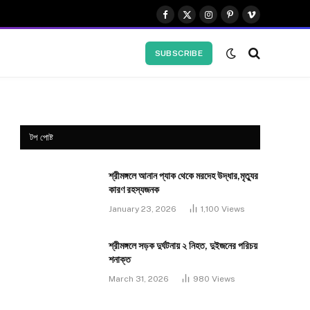
Facebook
X
Instagram
Pinterest
Vimeo
(Twitter)
SUBSCRIBE
টপ পোষ্ট
শ্রীমঙ্গলে আনান প্যাক থেকে মরদেহ উদ্ধার,মৃত্যুর
কারণ রহস্যজনক
January 23, 2026
1,100
Views
শ্রীমঙ্গলে সড়ক দুর্ঘটনায় ২ নিহত, দুইজনের পরিচয়
শনাক্ত
March 31, 2026
980
Views