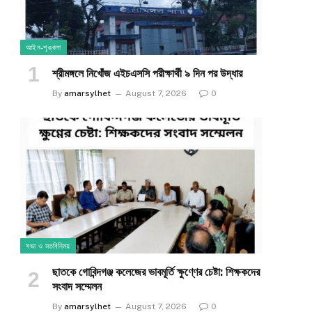
আইন-শৃঙ্খলা
শ্রীমঙ্গলে নিখোঁজ এইচএসসি পরীক্ষার্থী ৯ দিন পর উদ্ধার
By
amarsylhet
August 7, 2026
0
সভা ও মতবিনিময়
ছাতকে গোবিন্দগঞ্জ কলেজের ভাবমূর্তি ক্ষুণ্ণের চেষ্টা: শিক্ষকদের
সংবাদ সম্মেলন
By
amarsylhet
August 7, 2026
0