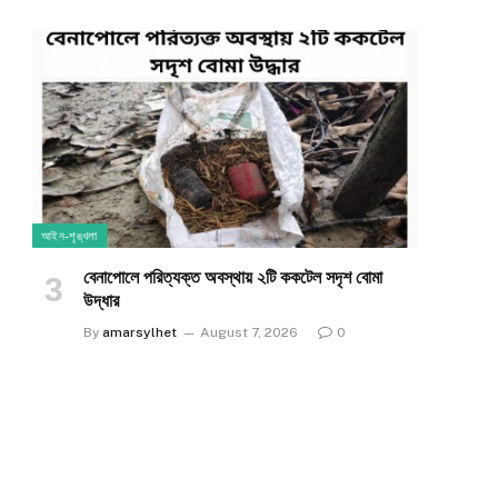
আইন-শৃঙ্খলা
​বেনাপোলে পরিত্যক্ত অবস্থায় ২টি ককটেল সদৃশ বোমা
উদ্ধার
e
By
amarsylhet
August 7, 2026
0