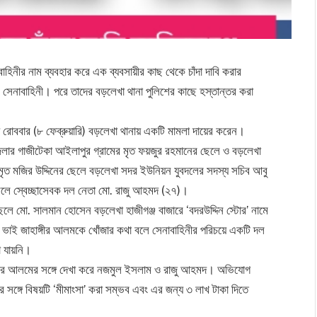
নীর নাম ব্যবহার করে এক ব্যবসায়ীর কাছ থেকে চাঁদা দাবি করার
েনাবাহিনী। পরে তাদের বড়লেখা থানা পুলিশের কাছে হস্তান্তর করা
 রোববার (৮ ফেব্রুয়ারি) বড়লেখা থানায় একটি মামলা দায়ের করেন।
ার গাজীটেকা আইলাপুর গ্রামের মৃত ফয়জুর রহমানের ছেলে ও বড়লেখা
ৃত মজির উদ্দিনের ছেলে বড়লেখা সদর ইউনিয়ন যুবদলের সদস্য সচিব আবু
ছেলে স্বেচ্ছাসেবক দল নেতা মো. রাজু আহমদ (২৭)।
েলে মো. সালমান হোসেন বড়লেখা হাজীগঞ্জ বাজারে ‘বদরউদ্দিন স্টোর’ নামে
বড় ভাই জাহাঙ্গীর আলমকে খোঁজার কথা বলে সেনাবাহিনীর পরিচয়ে একটি দল
া যায়নি।
ঙ্গীর আলমের সঙ্গে দেখা করে নজমুল ইসলাম ও রাজু আহমদ। অভিযোগ
র সঙ্গে বিষয়টি ‘মীমাংসা’ করা সম্ভব এবং এর জন্য ৩ লাখ টাকা দিতে