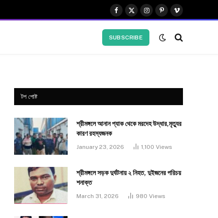
Facebook
X
Instagram
Pinterest
Vimeo
(Twitter)
SUBSCRIBE
টপ পোষ্ট
শ্রীমঙ্গলে আনান প্যাক থেকে মরদেহ উদ্ধার,মৃত্যুর
কারণ রহস্যজনক
January 23, 2026
1,100
Views
শ্রীমঙ্গলে সড়ক দুর্ঘটনায় ২ নিহত, দুইজনের পরিচয়
শনাক্ত
March 31, 2026
980
Views