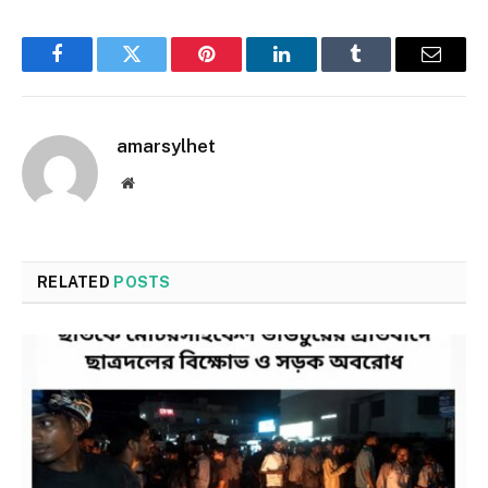
Facebook
Twitter
Pinterest
LinkedIn
Tumblr
Email
amarsylhet
Website
RELATED
POSTS