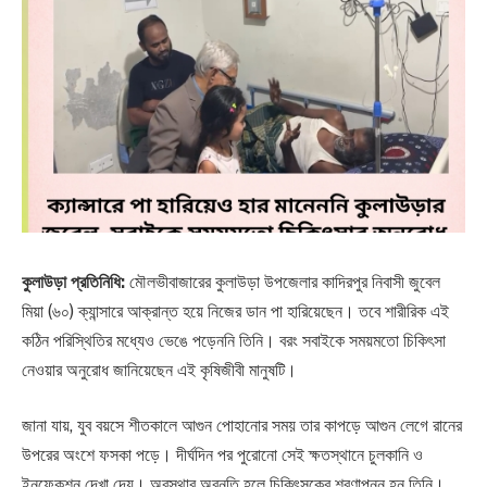
কুলাউড়া প্রতিনিধি:
মৌলভীবাজারের কুলাউড়া উপজেলার কাদিরপুর নিবাসী জুবেল
মিয়া (৬০) ক্যান্সারে আক্রান্ত হয়ে নিজের ডান পা হারিয়েছেন। তবে শারীরিক এই
কঠিন পরিস্থিতির মধ্যেও ভেঙে পড়েননি তিনি। বরং সবাইকে সময়মতো চিকিৎসা
নেওয়ার অনুরোধ জানিয়েছেন এই কৃষিজীবী মানুষটি।
জানা যায়, যুব বয়সে শীতকালে আগুন পোহানোর সময় তার কাপড়ে আগুন লেগে রানের
উপরের অংশে ফসকা পড়ে। দীর্ঘদিন পর পুরোনো সেই ক্ষতস্থানে চুলকানি ও
ইনফেকশন দেখা দেয়। অবস্থার অবনতি হলে চিকিৎসকের শরণাপন্ন হন তিনি।