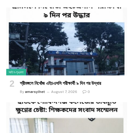
আইন-শৃঙ্খলা
শ্রীমঙ্গলে নিখোঁজ এইচএসসি পরীক্ষার্থী ৯ দিন পর উদ্ধার
By
amarsylhet
August 7, 2026
0