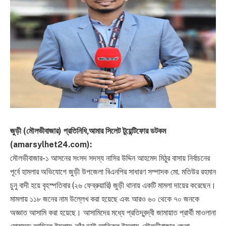
জুড়ী (মৌলভীবাজার) প্রতিনিধি,আমার সিলেট টুয়েন্টিফোর ডটকম
(amarsylhet24.com):
মৌলভীবাজার-১ আসনের সংসদ সদস্য নাসির উদ্দিন আহমেদ মিঠুর বাসায় নির্বাচনের
পূর্বে হামলার অভিযোগে জুড়ী উপজেলা বিএনপির সাধারণ সম্পাদক মো. মতিউর রহমান
চুনু বাদী হয়ে বৃহস্পতিবার (২৬ ফেব্রুয়ারি) জুড়ী থানায় একটি মামলা দায়ের করেছেন।
মামলায় ১১৮ জনের নাম উল্লেখ করা হয়েছে এবং আরও ৬০ থেকে ৭০ জনকে
অজ্ঞাত আসামি করা হয়েছে। আসামিদের মধ্যে প্রতিদ্বন্দ্বী জামায়াত প্রার্থী মাওলানা