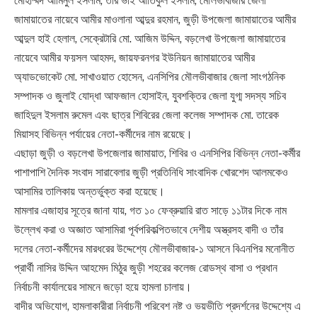
মোহাম্মদ আমিনুল ইসলাম, তাঁর ভাই আতিকুল ইসলাম, মৌলভীবাজার জেলা
জামায়াতের নায়েবে আমীর মাওলানা আব্দুর রহমান, জুড়ী উপজেলা জামায়াতের আমীর
আব্দুল হাই হেলাল, সেক্রেটারি মো. আজিম উদ্দিন, বড়লেখা উপজেলা জামায়াতের
নায়েবে আমীর ফয়সল আহমদ, জায়ফরনগর ইউনিয়ন জামায়াতের আমীর
অ্যাডভোকেট মো. সাখাওয়াত হোসেন, এনসিপির মৌলভীবাজার জেলা সাংগঠনিক
সম্পাদক ও জুলাই যোদ্ধা আফজাল হোসাইন, যুবশক্তির জেলা যুগ্ম সদস্য সচিব
জাহিদুল ইসলাম রুমেল এবং ছাত্র শিবিরের জেলা কলেজ সম্পাদক মো. তারেক
মিয়াসহ বিভিন্ন পর্যায়ের নেতা-কর্মীদের নাম রয়েছে।
এছাড়া জুড়ী ও বড়লেখা উপজেলার জামায়াত, শিবির ও এনসিপির বিভিন্ন নেতা-কর্মীর
পাশাপাশি দৈনিক সংবাদ সারাবেলার জুড়ী প্রতিনিধি সাংবাদিক খোরশেদ আলমকেও
আসামির তালিকায় অন্তর্ভুক্ত করা হয়েছে।
মামলার এজাহার সূত্রে জানা যায়, গত ১০ ফেব্রুয়ারি রাত সাড়ে ১১টার দিকে নাম
উল্লেখ করা ও অজ্ঞাত আসামিরা পূর্বপরিকল্পিতভাবে দেশীয় অস্ত্রসহ বাদী ও তাঁর
দলের নেতা-কর্মীদের মারধরের উদ্দেশ্যে মৌলভীবাজার-১ আসনে বিএনপির মনোনীত
প্রার্থী নাসির উদ্দিন আহমেদ মিঠুর জুড়ী শহরের কলেজ রোডস্থ বাসা ও প্রধান
নির্বাচনী কার্যালয়ের সামনে জড়ো হয়ে হামলা চালায়।
বাদীর অভিযোগ, হামলাকারীরা নির্বাচনী পরিবেশ নষ্ট ও ভয়ভীতি প্রদর্শনের উদ্দেশ্যে এ