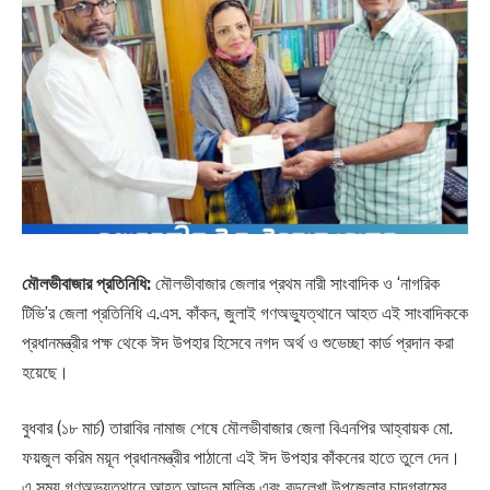
মৌলভীবাজার প্রতিনিধি:
মৌলভীবাজার জেলার প্রথম নারী সাংবাদিক ও ‘নাগরিক
টিভি’র জেলা প্রতিনিধি এ.এস. কাঁকন, জুলাই গণঅভ্যুত্থানে আহত এই সাংবাদিককে
প্রধানমন্ত্রীর পক্ষ থেকে ঈদ উপহার হিসেবে নগদ অর্থ ও শুভেচ্ছা কার্ড প্রদান করা
হয়েছে।
বুধবার (১৮ মার্চ) তারাবির নামাজ শেষে মৌলভীবাজার জেলা বিএনপির আহ্বায়ক মো.
ফয়জুল করিম ময়ূন প্রধানমন্ত্রীর পাঠানো এই ঈদ উপহার কাঁকনের হাতে তুলে দেন।
এ সময় গণঅভ্যুত্থানে আহত আব্দুল মালিক এবং বড়লেখা উপজেলার চান্দগ্রামের