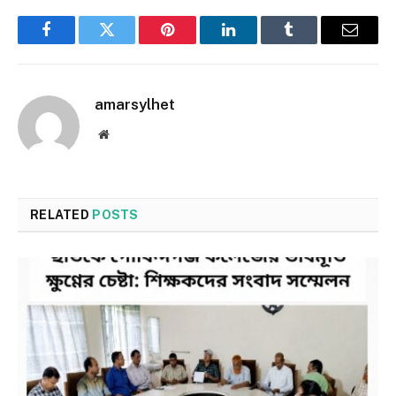
Facebook
Twitter
Pinterest
LinkedIn
Tumblr
Email
amarsylhet
Website
RELATED
POSTS