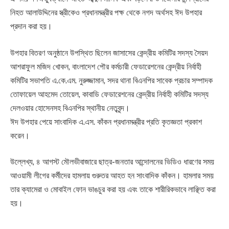
নিহত আলাউদ্দিনের স্ত্রীকেও প্রধানমন্ত্রীর পক্ষ থেকে নগদ অর্থসহ ঈদ উপহার
প্রদান করা হয়।
উপহার বিতরণ অনুষ্ঠানে উপস্থিত ছিলেন জাসাসের কেন্দ্রীয় কমিটির সদস্য সৈয়দ
আশরাফুল মজিদ খোকন, বাংলাদেশ পৌর কর্মচারী ফেডারেশনের কেন্দ্রীয় নির্বাহী
কমিটির সভাপতি এ.কে.এম. নুরুজ্জামান, সদর থানা বিএনপির সাবেক প্রচার সম্পাদক
তোফায়েল আহমেদ তোয়েল, কাবাডি ফেডারেশনের কেন্দ্রীয় নির্বাহী কমিটির সদস্য
দেলওয়ার হোসেনসহ বিএনপির স্থানীয় নেতৃবৃন্দ।
ঈদ উপহার পেয়ে সাংবাদিক এ.এস. কাঁকন প্রধানমন্ত্রীর প্রতি কৃতজ্ঞতা প্রকাশ
করেন।
উল্লেখ্য, ৪ আগস্ট মৌলভীবাজারে ছাত্র-জনতার আন্দোলনের ভিডিও ধারণের সময়
আওয়ামী লীগের কর্মীদের হামলায় গুরুতর আহত হন সাংবাদিক কাঁকন। হামলার সময়
তার ক্যামেরা ও মোবাইল ফোন ভাঙচুর করা হয় এবং তাকে শারীরিকভাবে লাঞ্ছিত করা
হয়।