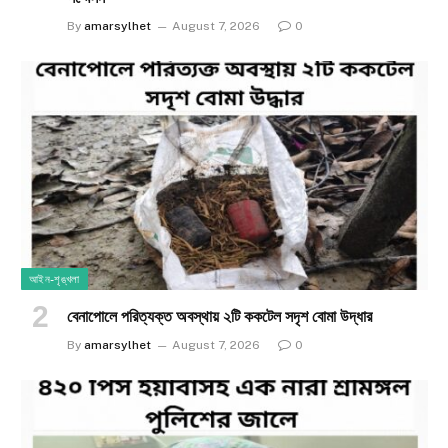
By
amarsylhet
August 7, 2026
0
আইন-শৃঙ্খলা
​বেনাপোলে পরিত্যক্ত অবস্থায় ২টি ককটেল সদৃশ বোমা উদ্ধার
By
amarsylhet
August 7, 2026
0