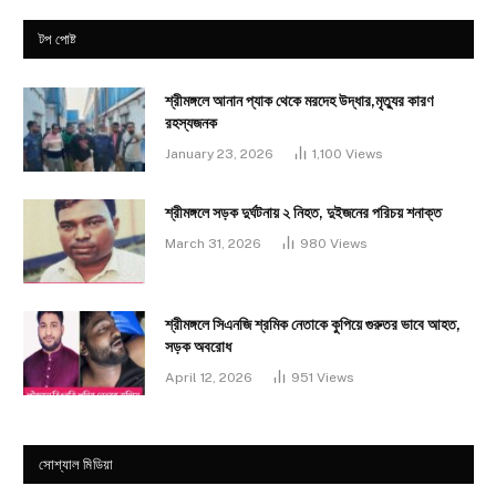
টপ পোষ্ট
শ্রীমঙ্গলে আনান প্যাক থেকে মরদেহ উদ্ধার,মৃত্যুর কারণ
রহস্যজনক
January 23, 2026
1,100
Views
শ্রীমঙ্গলে সড়ক দুর্ঘটনায় ২ নিহত, দুইজনের পরিচয় শনাক্ত
March 31, 2026
980
Views
শ্রীমঙ্গলে সিএনজি শ্রমিক নেতাকে কুপিয়ে গুরুতর ভাবে আহত,
সড়ক অবরোধ
April 12, 2026
951
Views
সোশ্যাল মিডিয়া