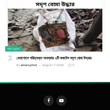
আইন-শৃঙ্খলা
​বেনাপোলে পরিত্যক্ত অবস্থায় ২টি ককটেল সদৃশ বোমা উদ্ধার
By
amarsylhet
August 7, 2026
0
Facebook
YouTube