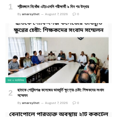
শ্রীমঙ্গলে নিখোঁজ এইচএসসি পরীক্ষার্থী ৯ দিন পর উদ্ধার
By
amarsylhet
August 7, 2026
0
সভা ও মতবিনিময়
ছাতকে গোবিন্দগঞ্জ কলেজের ভাবমূর্তি ক্ষুণ্ণের চেষ্টা: শিক্ষকদের সংবাদ
সম্মেলন
By
amarsylhet
August 7, 2026
0