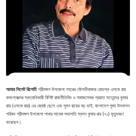
আমার সিলেট রিপোর্ট:
শ্রীমঙ্গল উপজেলা শহরের মৌলভীবাজার রোডস্থ এসকে রায়
কমপ্লেক্সের স্বত্বাধিকারী বিশিষ্ট রাজনীতিবিদ ও সমাজসেবক প্রয়াত সত্যেন্দ্র কুমার
রায় (এসকে রায়) এর জ্যেষ্ঠ ছেলে এবং সুমন রায়ের বড় ভাই, বাংলাদেশ পূজা উদযাপন
পরিষদ শ্রীমঙ্গল উপজেলা শাখার সাবেক সভাপতি স্বপন কুমার রায় (৭১) মৃত্যুবরণ
করেছেন।