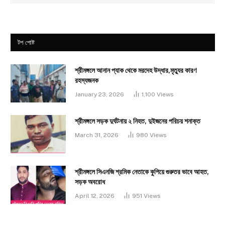
টপ পোষ্ট
শ্রীমঙ্গলে আনান প্যাক থেকে মরদেহ উদ্ধার,মৃত্যুর কারণ
রহস্যজনক
January 23, 2026
1,100
Views
শ্রীমঙ্গলে সড়ক দুর্ঘটনায় ২ নিহত, দুইজনের পরিচয় শনাক্ত
March 31, 2026
980
Views
শ্রীমঙ্গলে সিএনজি শ্রমিক নেতাকে কুপিয়ে গুরুতর ভাবে আহত,
সড়ক অবরোধ
April 12, 2026
951
Views