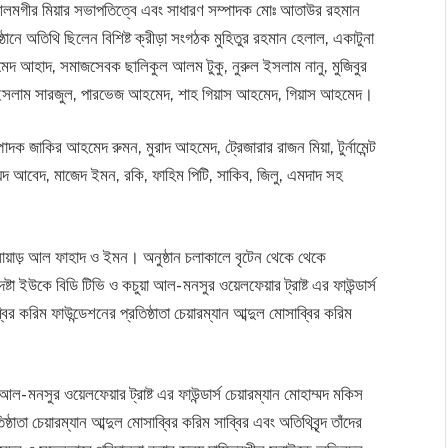
 আলমগীর মিয়ার সভাপতিত্বে এবং সাধারণ সম্পাদক মোঃ আতাউর রহমান
ঠানে অতিথি ছিলেন বিশিষ্ট ক্রীড়া সংগঠক মুহিতুর রহমান হেলাল, একাটুনা
মেদ আহাদ, সমাজসেবক ছালিকুল আলম টুকু, নুরুল ইসলাম নানু, মুজিবুর
 ইসলাম সারজুল, পারভেজ আহমেদ, শাহ গিয়াস আহমেদ, গিয়াস আহমেদ।
 জাকির আহমেদ রুমন, মুরাদ আহমেদ, ট্রেজারার রাজন মিয়া, টুর্নামেন্ট
দ আবেদ, মাজেদ ইমন, রকি, ফাহিম পিটি, সাকিব, জিলু, এমদাদ সহ
লোয়াড় আল ফাহাদ ও ইমন। অনুষ্ঠান চলাকালে বৃটেন থেকে থেকে
টা ইউকে বিডি টিভি ও কচুয়া আল- মনসুর ওয়েলফেয়ার ট্রাষ্ট এর ফাউন্ডার্স
ব্বির করিম ফাউন্ডেশনের প্রতিষ্ঠাতা চেয়ারম্যান আব্দুল মোসাব্বির করিম
ল- মনসুর ওয়েলফেয়ার ট্রাষ্ট এর ফাউন্ডার্স চেয়ারম্যান মোহাম্মদ মকিস
িষ্ঠাতা চেয়ারম্যান আব্দুল মোসাব্বির করিম সাব্বির এবং অতিথিবৃন্দ তাঁদের