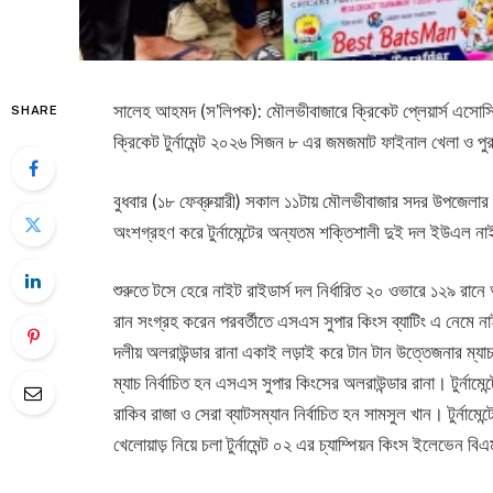
সালেহ আহমদ (স’লিপক): মৌলভীবাজারে ক্রিকেট প্লেয়ার্স এসোসি
SHARE
ক্রিকেট টুর্নামেন্ট ২০২৬ সিজন ৮ এর জমজমাট ফাইনাল খেলা ও প
বুধবার (১৮ ফেব্রুয়ারী) সকাল ১১টায় মৌলভীবাজার সদর উপজেলার ৬
অংশগ্রহণ করে টুর্নামেন্টের অন্যতম শক্তিশালী দুই দল ইউএল ন
শুরুতে টসে হেরে নাইট রাইডার্স দল নির্ধারিত ২০ ওভারে ১২৯ রা
রান সংগ্রহ করেন পরবর্তীতে এসএস সুপার কিংস ব্যাটিং এ নেমে নাইট 
দলীয় অলরাউন্ডার রানা একাই লড়াই করে টান টান উত্তেজনার ম্য
ম্যাচ নির্বাচিত হন এসএস সুপার কিংসের অলরাউন্ডার রানা। টুর্নামেন্
রাকিব রাজা ও সেরা ব্যাটসম্যান নির্বাচিত হন সামসুল খান। টুর্নামেন
খেলোয়াড় নিয়ে চলা টুর্নামেন্ট ০২ এর চ্যাম্পিয়ন কিংস ইলেভেন বি