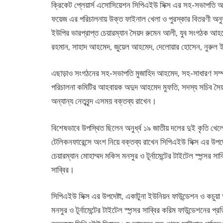
ক্রিকেট প্লেয়ার্স এসোসিয়েশন সিপিএইউ সিক্স এর সহ-সভাপতি
ফয়েজ এর পরিচালনায় উক্ত ফাইনাল খেলা ও পুরস্কার বিতরণী অনুষ্
ইউপির ভারপ্রাপ্ত চেয়ারম্যান সৈয়দ রুমেন আলী, যুব সংগঠক আহ
রহমান, সাহাদ আহমেদ, জুয়েল আহমেদ, দেলোয়ার হোসেন, নুরুল
এছাড়াও সংগঠনের সহ-সভাপতি মুজাহিদ আহমেদ, সহ-সাধারণ সম্পাদক
পরিচালনা কমিটির আহবায়ক অদুদ আহমেদ মুফতি, সদস্য সচিব সৈয়
অন্যান্য নেতৃবৃন্দ এসময় বক্তব্য রাখেন।
বিশেষভাবে উপস্থিত ছিলেন অনুর্ধ্ব ১৯ জাতীয় দলের দুই কৃতি খে
টেলিকনফারেন্সে অংশ নিয়ে বক্তব্য রাখেন সিপিএইউ সিক্স এর উপদেষ্
চেয়ারম্যান মোহাম্মদ মকিস মনসুর ও টূর্নামেন্টের টাইটেল স্পন্সর সা
সাব্বির।
সিপিএইউ সিক্স এর উপদেষ্টা, একাটুনা ইউনিয়ন ফাউন্ডেশন ও কচুয়া আ
মনসুর ও টূর্নামেন্টের টাইটেল স্পন্সর সাব্বির করিম ফাউন্ডেশনের প্রত