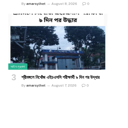
By
amarsylhet
August 8, 2026
0
আইন-শৃঙ্খলা
শ্রীমঙ্গলে নিখোঁজ এইচএসসি পরীক্ষার্থী ৯ দিন পর উদ্ধার
By
amarsylhet
August 7, 2026
0