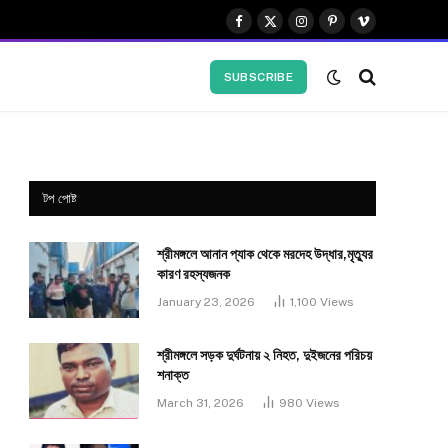
Facebook
X
Instagram
Pinterest
Vimeo
(Twitter)
SUBSCRIBE
টপ পোষ্ট
শ্রীমঙ্গলে আনান প্যাক থেকে মরদেহ উদ্ধার,মৃত্যুর
কারণ রহস্যজনক
January 23, 2026
1,100
Views
শ্রীমঙ্গলে সড়ক দুর্ঘটনায় ২ নিহত, দুইজনের পরিচয়
শনাক্ত
March 31, 2026
980
Views