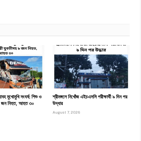
াবহ মুখোমুখি সংঘর্ষ: শিশু ও
শ্রীমঙ্গলে নিখোঁজ এইচএসসি পরীক্ষার্থী ৯ দিন পর
হ ৯ জন নিহত, আহত ৩০
উদ্ধার
August 7, 2026