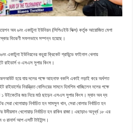
য়েশন অব ৬নং একাটুনা ইউনিয়ন (সিপিএইউ সিক্স) কর্তৃক আয়োজিত মেগা
ুরস্কার বিতরণী সফলভাবে সম্পন্ন হয়েছে।
নং একাটুনা ইউনিয়নের কচুয়া ক্রিকেট গ্রাউন্ডে ফাইনাল খেলায়
াইট রাইডার্স ও এসএস সুপার কিংস।
নে অলআউট হয়ে যায় দলের পক্ষে আহনাফ বকশি একাই লড়াই করে অর্ধশত
রাইডার্সের নিয়ন্ত্রিত বোলিংয়ের সামনে হিমশিম খাচ্ছিলেন দলের পক্ষে
াচ ১ উইকেটের জয় নিয়ে মাঠ ছাড়েন এসএস সুপার কিংস। ম্যান অব দ্য
টের সেরা খেলোয়াড় নির্বাচিত হন সামসুল খান, সেরা বোলার নির্বাচিত হন
্টের উদীয়মান খেলোয়াড় নির্বাচিত হন রাকিব রাজা। এছাড়াও অনূর্ধ্ব ১৮ এর
এম ও রানার্স আপ এসটি টাইটান্স।