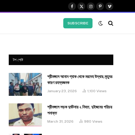
Facebook
X
Instagram
Pinterest
Vimeo
(Twitter)
SUBSCRIBE
টপ পোষ্ট
শ্রীমঙ্গলে আনান প্যাক থেকে মরদেহ উদ্ধার,মৃত্যুর
কারণ রহস্যজনক
January 23, 2026
1,100
Views
শ্রীমঙ্গলে সড়ক দুর্ঘটনায় ২ নিহত, দুইজনের পরিচয়
শনাক্ত
March 31, 2026
980
Views