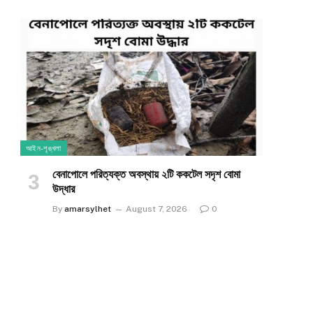
আইন-শৃঙ্খলা
​বেনাপোলে পরিত্যক্ত অবস্থায় ২টি ককটেল সদৃশ বোমা
উদ্ধার
e
By
amarsylhet
August 7, 2026
0