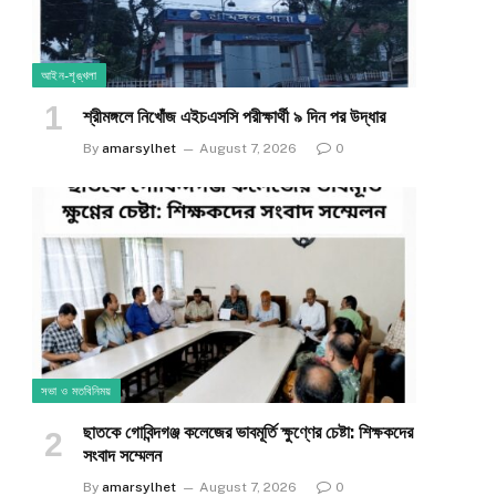
আইন-শৃঙ্খলা
শ্রীমঙ্গলে নিখোঁজ এইচএসসি পরীক্ষার্থী ৯ দিন পর উদ্ধার
By
amarsylhet
August 7, 2026
0
সভা ও মতবিনিময়
ছাতকে গোবিন্দগঞ্জ কলেজের ভাবমূর্তি ক্ষুণ্ণের চেষ্টা: শিক্ষকদের
সংবাদ সম্মেলন
By
amarsylhet
August 7, 2026
0