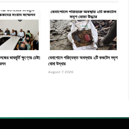
ের ভাবমূর্তি ক্ষুণ্ণের চেষ্টা:
​বেনাপোলে পরিত্যক্ত অবস্থায় ২টি ককটেল সদৃশ
মেলন
বোমা উদ্ধার
August 7, 2026