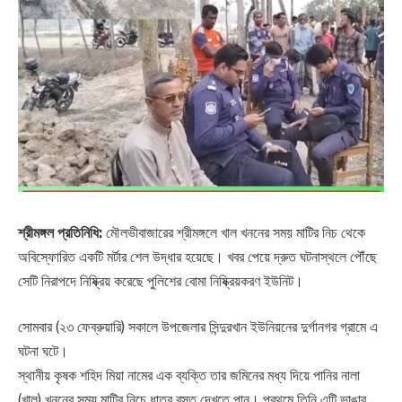
শ্রীমঙ্গল প্রতিনিধি:
মৌলভীবাজারের শ্রীমঙ্গলে খাল খননের সময় মাটির নিচ থেকে
অবিস্ফোরিত একটি মর্টার শেল উদ্ধার হয়েছে। খবর পেয়ে দ্রুত ঘটনাস্থলে পৌঁছে
সেটি নিরাপদে নিষ্ক্রিয় করেছে পুলিশের বোমা নিষ্ক্রিয়করণ ইউনিট।
সোমবার (২৩ ফেব্রুয়ারি) সকালে উপজেলার সিন্দুরখান ইউনিয়নের দুর্গানগর গ্রামে এ
ঘটনা ঘটে।
স্থানীয় কৃষক শহিদ মিয়া নামের এক ব্যক্তি তার জমিনের মধ্য দিয়ে পানির নালা
(খাল) খননের সময় মাটির নিচে ধাতব বস্তু দেখতে পান। প্রথমে তিনি এটি ভাঙার