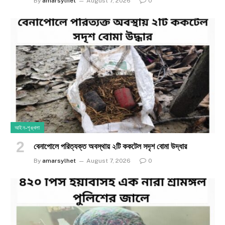
By
amarsylhet
August 7, 2026
0
আইন-শৃঙ্খলা
​বেনাপোলে পরিত্যক্ত অবস্থায় ২টি ককটেল সদৃশ বোমা উদ্ধার
By
amarsylhet
August 7, 2026
0