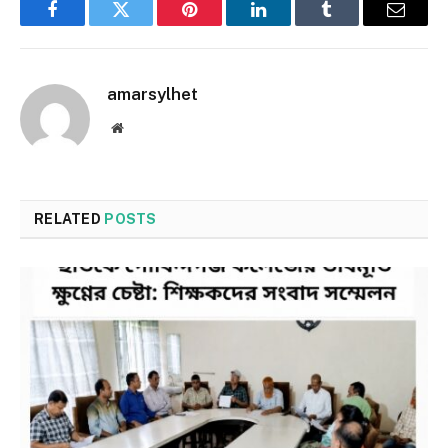
Facebook
Twitter
Pinterest
LinkedIn
Tumblr
Email
amarsylhet
Website
RELATED
POSTS