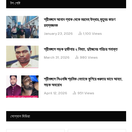
টপ পোষ্ট
শ্রীমঙ্গলে আনান প্যাক থেকে মরদেহ উদ্ধার,মৃত্যুর কারণ
রহস্যজনক
January 23, 2026
1,100
Views
শ্রীমঙ্গলে সড়ক দুর্ঘটনায় ২ নিহত, দুইজনের পরিচয় শনাক্ত
March 31, 2026
980
Views
শ্রীমঙ্গলে সিএনজি শ্রমিক নেতাকে কুপিয়ে গুরুতর ভাবে আহত,
সড়ক অবরোধ
April 12, 2026
951
Views
সোশ্যাল মিডিয়া