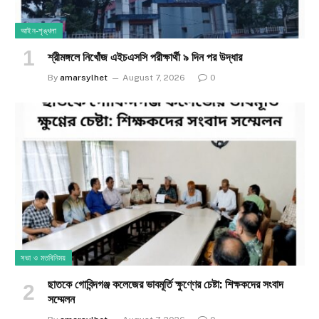
আইন-শৃঙ্খলা
শ্রীমঙ্গলে নিখোঁজ এইচএসসি পরীক্ষার্থী ৯ দিন পর উদ্ধার
By
amarsylhet
August 7, 2026
0
সভা ও মতবিনিময়
ছাতকে গোবিন্দগঞ্জ কলেজের ভাবমূর্তি ক্ষুণ্ণের চেষ্টা: শিক্ষকদের সংবাদ
সম্মেলন