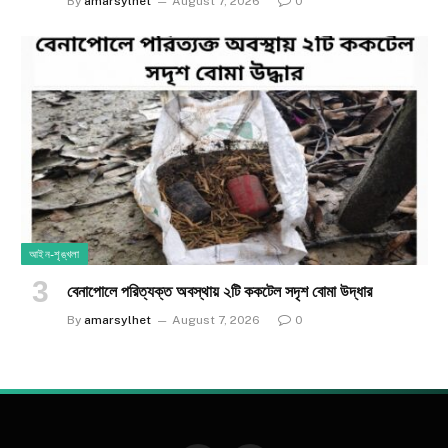
By
amarsylhet
August 7, 2026
0
আইন-শৃঙ্খলা
​বেনাপোলে পরিত্যক্ত অবস্থায় ২টি ককটেল সদৃশ বোমা উদ্ধার
By
amarsylhet
August 7, 2026
0