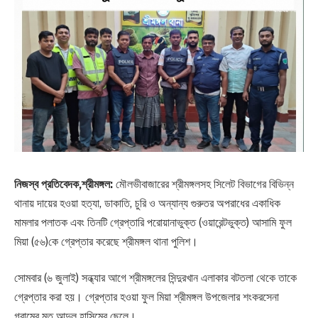
নিজস্ব প্রতিবেদক,শ্রীমঙ্গল:
মৌলভীবাজারের শ্রীমঙ্গলসহ সিলেট বিভাগের বিভিন্ন
থানায় দায়ের হওয়া হত্যা, ডাকাতি, চুরি ও অন্যান্য গুরুতর অপরাধের একাধিক
মামলার পলাতক এবং তিনটি গ্রেপ্তারি পরোয়ানাভুক্ত (ওয়ারেন্টভুক্ত) আসামি ফুল
মিয়া (৫৬)কে গ্রেপ্তার করেছে শ্রীমঙ্গল থানা পুলিশ।
সোমবার (৬ জুলাই) সন্ধ্যার আগে শ্রীমঙ্গলের সিন্দুরখান এলাকার বটতলা থেকে তাকে
গ্রেপ্তার করা হয়। গ্রেপ্তার হওয়া ফুল মিয়া শ্রীমঙ্গল উপজেলার শংকরসেনা
গ্রামের মৃত আব্দুল হাসিমের ছেলে।