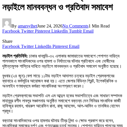
নড়াইলে মানববন্ধন ও প্রতিবাদ সমাবেশ
By
amarsylhet
June 24, 2026
No Comments
1 Min Read
Facebook
Twitter
Pinterest
LinkedIn
Tumblr
Email
Share
Facebook
Twitter
LinkedIn
Pinterest
Email
নড়াইল প্রতিনিধি:
ঢাকার ধানমন্ডি-৩২ এলাকায় জামায়াতের সমাবেশে পেশাগত দায়িত্ব
পালনকালে সাংবাদিকদের ওপর হামলা ও নির্যাতনের ঘটনার প্রতিবাদে এবং দোষীদের
দৃষ্টান্তমূলক শাস্তির দাবিতে নড়াইলে মানববন্ধন ও প্রতিবাদ সমাবেশ অনুষ্ঠিত হয়েছে।
বুধবার (২৪ জুন) বেলা সাড়ে ১১টায় নড়াইল আদালত চত্বরে নড়াইল প্রেসক্লাবের
ব্যানারে এ কর্মসূচির আয়োজন করা হয়। এতে জেলার বিভিন্ন প্রিন্ট, ইলেকট্রনিক ও
অনলাইন গণমাধ্যমে কর্মরত সাংবাদিকরা অংশগ্রহণ করেন।
নড়াইল প্রেসক্লাবের সভাপতি এস এম আব্দুল হকের সভাপতিত্বে এবং সাধারণ সম্পাদক
মাহাবুবুর রশীদ লাবলুর সঞ্চালনায় অনুষ্ঠিত সমাবেশে বক্তব্য দেন সিনিয়র সাংবাদিক কাজী
হাফিজুর রহমান, খায়রুল আরেফিন রানা, রাজু আহমেদ, আল-আমিন ও তানজির হোসেন
প্রমুখ।
বক্তারা সাংবাদিকদের ওপর হামলার ঘটনায় তীব্র নিন্দা ও ক্ষোভ প্রকাশ করে বলেন,
সাংবাদিকরা সমাজের দর্পণ এবং গণতন্ত্রের চতুর্থ স্তম্ভ। পেশাগত দায়িত্ব পালনের সময়