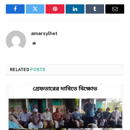
Facebook
Twitter
Pinterest
LinkedIn
Tumblr
Email
amarsylhet
Website
RELATED
POSTS