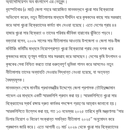
অ্যাসোসিয়েশন অব বাংলাদেশ এর নেতৃবৃন্দ।
বৃহস্পতিবার (৫ মার্চ) জেলা শহরে আয়োজিত মানববন্ধনে খুচরা সার বিক্রেতারা
অভিযোগ করেন, নতুন নীতিমালার মাধ্যমে দীর্ঘদিন ধরে কৃষকদের কাছে সার সরবরাহ
করে আসা খুচরা বিক্রেতাদের কার্যত বাদ দেওয়া হয়েছে। এতে দেশের প্রায় ৪৪
হাজার খুচরা সার বিক্রেতা ও তাদের পরিবার জীবিকা হারানোর ঝুঁকিতে পড়বে।
বক্তারা বলেন, ২০০৯ সালের সার নীতিমালার আওতায় উপজেলা ও জেলা সার-বীজ
মনিটরিং কমিটির মাধ্যমে নিয়োগপ্রাপ্ত খুচরা বিক্রেতারা প্রায় দেড় দশক ধরে
কৃষকদের কাছে তৃণমূল পর্যায়ে সার সরবরাহ করে আসছেন। দেশের কৃষি উৎপাদন ও
কৃষকের সেবা নিশ্চিত করতে তারা গুরুত্বপূর্ণ ভূমিকা পালন করে আসলেও নতুন
নীতিমালায় তাদের অব্যাহতি দেওয়ার সিদ্ধান্ত নেওয়া হয়েছে, যা অত্যন্ত
বৈষম্যমূলক।
মানববন্ধন শেষে মাননীয় প্রধানমন্ত্রীর উদ্দেশ্যে জেলা প্রশাসক তৌহিদুজ্জামান
পাভেল এর মাধ্যমে একটি স্মারকলিপি প্রদান করা হয়। স্মারকলিপিতে খুচরা সার
বিক্রেতাদের স্বার্থ রক্ষায় দ্রুত কার্যকর পদক্ষেপ গ্রহণের আহ্বান জানানো হয়।
স্মারকলিপিতে উল্লেখ করা হয়, গত ১৩ নভেম্বর ২০২৫ তারিখে কৃষি মন্ত্রণালয় “সার
ডিলার নিয়োগ ও বিতরণ সংক্রান্ত সমন্বিত নীতিমালা ২০২৫” অনুমোদন করে
প্রজ্ঞাপন জারি করে। এতে আগামী ৩১ মার্চ ২০২৬ থেকে খুচরা সার বিক্রেতাদের