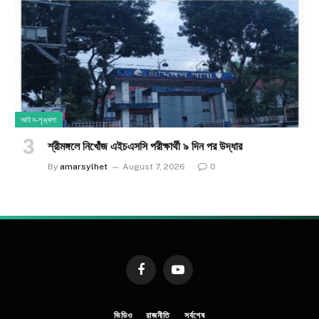
আইন-শৃঙ্খলা
শ্রীমঙ্গলে নিখোঁজ এইচএসসি পরীক্ষার্থী ৯ দিন পর উদ্ধার
By
amarsylhet
August 7, 2026
0
Facebook
YouTube
ভিডিও
রাজনীতি
সর্বশেষ