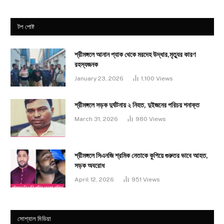
টপ পোষ্ট
শ্রীমঙ্গলে আনান প্যাক থেকে মরদেহ উদ্ধার,মৃত্যুর কারণ
রহস্যজনক
January 23, 2026
1,100
Views
শ্রীমঙ্গলে সড়ক দুর্ঘটনায় ২ নিহত, দুইজনের পরিচয় শনাক্ত
March 31, 2026
980
Views
শ্রীমঙ্গলে সিএনজি শ্রমিক নেতাকে কুপিয়ে গুরুতর ভাবে আহত,
সড়ক অবরোধ
April 12, 2026
951
Views
সোশ্যাল মিডিয়া