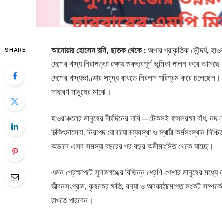
আনোয়ার হোসেন রনি, ছাতক থেকে :
অপার প্রাকৃতিক সৌন্দর্য, হাও
SHARE
দেশের খাদ্য নিরাপত্তা রক্ষায় গুরুত্বপূর্ণ ভূমিকা পালন করে আসছে।
দেশের খাদ্যভাণ্ডার সমৃদ্ধ রাখতে নিরলস পরিশ্রম করে চলেছে
সাধারণ মানুষের মাঝে।
হাওরাঞ্চলের মানুষের দীর্ঘদিনের দাবি—টেকসই ফসলরক্ষা বাঁধ, নদ-ন
চিকিৎসাসেবা, নিরাপদ যোগাযোগব্যবস্থা ও স্থায়ী কর্মসংস্থান নিশ্চি
অভাবে এসব সমস্যা বছরের পর বছর অমীমাংসিত থেকে যাচ্ছে।
এমন প্রেক্ষাপটে সুনামগঞ্জের বিভিন্ন শ্রেণি-পেশার মানুষের মধ
জীবনসংগ্রাম, কৃষকের ক্ষতি, বন্যা ও অবকাঠামোগত সংকট সম্পর্কে 
রাখতে পারবেন।