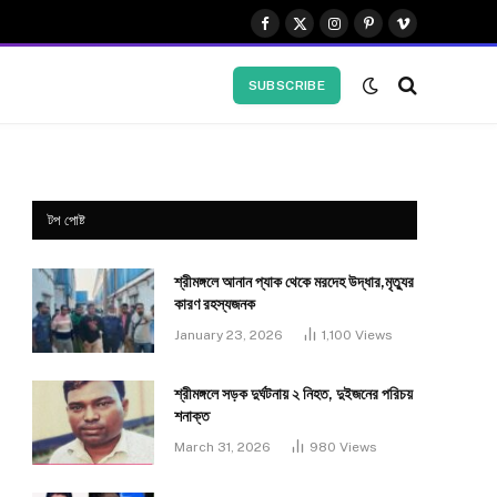
Facebook
X
Instagram
Pinterest
Vimeo
(Twitter)
SUBSCRIBE
টপ পোষ্ট
শ্রীমঙ্গলে আনান প্যাক থেকে মরদেহ উদ্ধার,মৃত্যুর
কারণ রহস্যজনক
January 23, 2026
1,100
Views
শ্রীমঙ্গলে সড়ক দুর্ঘটনায় ২ নিহত, দুইজনের পরিচয়
শনাক্ত
March 31, 2026
980
Views