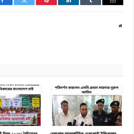
Facebook
Twitter
Pinterest
LinkedIn
Tumblr
Email
Websit
 দিবস ২০২৬: বৈচিত্র্যের
বেনাপোল আন্তর্জাতিক চেকপোস্ট ইমিগ্রেশন