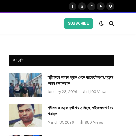
Facebook
X
Instagram
Pinterest
Vimeo
(Twitter)
SUBSCRIBE
টপ পোষ্ট
শ্রীমঙ্গলে আনান প্যাক থেকে মরদেহ উদ্ধার,মৃত্যুর
কারণ রহস্যজনক
January 23, 2026
1,100
Views
শ্রীমঙ্গলে সড়ক দুর্ঘটনায় ২ নিহত, দুইজনের পরিচয়
শনাক্ত
March 31, 2026
980
Views