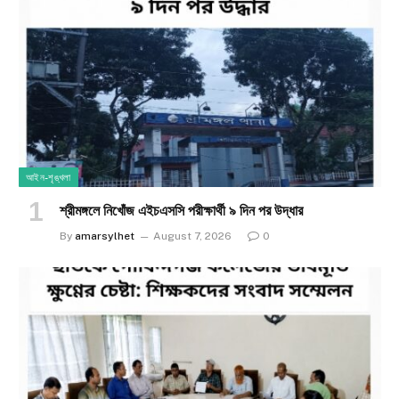
আইন-শৃঙ্খলা
শ্রীমঙ্গলে নিখোঁজ এইচএসসি পরীক্ষার্থী ৯ দিন পর উদ্ধার
By
amarsylhet
August 7, 2026
0