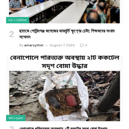
সভা ও মতবিনিময়
ছাতকে গোবিন্দগঞ্জ কলেজের ভাবমূর্তি ক্ষুণ্ণের চেষ্টা: শিক্ষকদের সংবাদ
সম্মেলন
By
amarsylhet
August 7, 2026
0
আইন-শৃঙ্খলা
​বেনাপোলে পরিত্যক্ত অবস্থায় ২টি ককটেল সদৃশ বোমা উদ্ধার