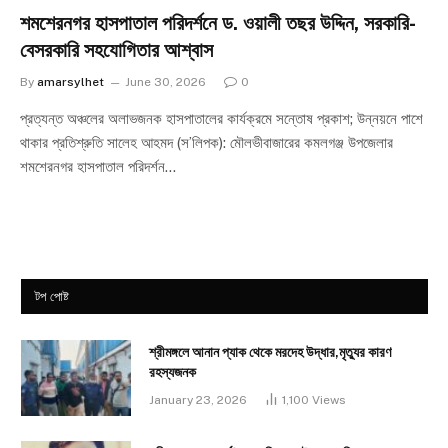
শমশেরনগর হাসপাতাল পরিদর্শনে ড. ওয়ালী তছর উদ্দিন, সরকারি-
বেসরকারি সহযোগিতার আশ্বাস
By
amarsylhet
June 30, 2026
0
প্রত্যন্ত অঞ্চলের অলাভজনক হাসপাতালের কার্যক্রমে সন্তোষ প্রকাশ; উন্নয়নে পাশে
থাকার প্রতিশ্রুতি সালেহ আহমদ (স’লিপক): মৌলভীবাজারের কমলগঞ্জ উপজেলার
শমশেরনগর হাসপাতাল পরিদর্শন…
টপ পোষ্ট
শ্রীমঙ্গলে আনান প্যাক থেকে মরদেহ উদ্ধার,মৃত্যুর কারণ
রহস্যজনক
January 23, 2026
1,100
Views