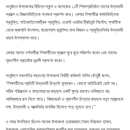
অনুষ্ঠানে উপজেলার বিভিন্ন স্কুল ও কলেজের ১১টি শিক্ষাপ্রতিষ্ঠান তাদের উদ্ভাবনী
প্রকল্প ও বিজ্ঞানভিত্তিক গবেষণা প্রদর্শন করে। মেলায় শিক্ষার্থীরা কার্বনভিত্তিক
প্রযুক্তি, পাইজোইলেকট্রিক প্রযুক্তি, ওয়েস্ট ওয়াটার ট্রিটমেন্ট সিস্টেম, প্লাস্টিক
থেকে জ্বালানি উৎপাদন, বায়োগ্যাস প্ল্যান্টসহ নানা বিজ্ঞান ও প্রযুক্তিনির্ভর উদ্ভাবনী
ধারণা উপস্থাপন করে।
মেলায় আগত দর্শনার্থীরা শিক্ষার্থীদের প্রকল্প ঘুরে ঘুরে পরিদর্শন করেন এবং তাদের
সৃজনশীল প্রচেষ্টার ভূয়সী প্রশংসা করেন।
অনুষ্ঠানে সভাপতির বক্তব্যে উপজেলা নির্বাহী কর্মকর্তা গালিব চৌধুরী বলেন,
“শিক্ষার্থীদের প্রতিটি উদ্ভাবনী চিন্তাই মূল্যবান। কোনো আইডিয়াই ছোট নয়।
সঠিক পরিকল্পনা ও বাস্তবায়নের মাধ্যমে একটি ক্ষুদ্র ধারণাও ভবিষ্যতে বড়
আবিষ্কারে রূপ নিতে পারে। বিজ্ঞানচর্চা ও সৃজনশীল চিন্তার মাধ্যমে নতুন প্রজন্মকে
দক্ষ, উদ্ভাবনী ও আত্মনির্ভর নাগরিক হিসেবে গড়ে তুলতে হবে।”
এ সময় উপস্থিত ছিলেন সাবেক উপজেলা চেয়ারম্যান সৈয়দ লিয়াকত হাসান,
উপজেলা একাডেমিক সুপারভাইজার জগদীশ দাশ তালুকদার, ফজলুল হক তালুকদার,