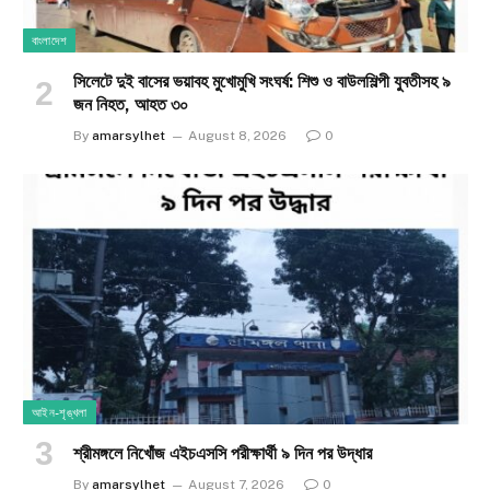
বাংলাদেশ
সিলেটে দুই বাসের ভয়াবহ মুখোমুখি সংঘর্ষ: শিশু ও বাউলশিল্পী যুবতীসহ ৯
জন নিহত, আহত ৩০
By
amarsylhet
August 8, 2026
0
আইন-শৃঙ্খলা
শ্রীমঙ্গলে নিখোঁজ এইচএসসি পরীক্ষার্থী ৯ দিন পর উদ্ধার
By
amarsylhet
August 7, 2026
0