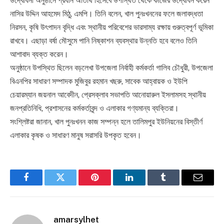
উদ্বোধনী অনুষ্ঠানে প্রধান অতিথি হিসেবে উপস্থিত থেকে কাজের উদ্বোধন করেন
নাসির উদ্দিন আহমেদ মিঠু, এমপি। তিনি বলেন, খাল পুনঃখননের ফলে জলাবদ্ধতা
নিরসন, কৃষি উৎপাদন বৃদ্ধি এবং স্থানীয় পরিবেশের ভারসাম্য রক্ষায় গুরুত্বপূর্ণ ভূমিকা
রাখবে। এছাড়া বর্ষা মৌসুমে পানি নিষ্কাশন ব্যবস্থার উন্নতি হবে বলেও তিনি
আশাবাদ ব্যক্ত করেন।
অনুষ্ঠানে উপস্থিত ছিলেন বড়লেখা উপজেলা নির্বাহী কর্মকর্তা গালিব চৌধুরী, উপজেলা
বিএনপির সাধারণ সম্পাদক মুজিবুর রহমান খছরু, সাবেক আহ্বায়ক ও ইউপি
চেয়ারম্যান জয়নাল আবেদীন, প্রেসক্লাব সভাপতি আনোয়ারুল ইসলামসহ স্থানীয়
জনপ্রতিনিধি, প্রশাসনের কর্মকর্তাবৃন্দ ও এলাকার গণ্যমান্য ব্যক্তিরা।
সংশ্লিষ্টরা জানান, খাল পুনঃখনন কাজ সম্পন্ন হলে তালিমপুর ইউনিয়নের বিস্তীর্ণ
এলাকার কৃষক ও সাধারণ মানুষ সরাসরি উপকৃত হবেন।
Facebook
Twitter
Pinterest
LinkedIn
Tumblr
Email
amarsylhet