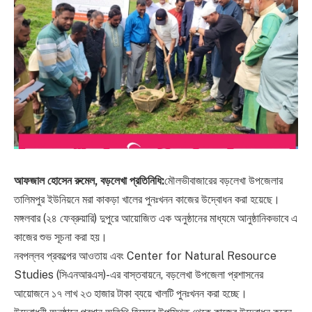
আফজাল হোসেন রুমেল, বড়লেখা প্রতিনিধি:
মৌলভীবাজারের বড়লেখা উপজেলার
তালিমপুর ইউনিয়নে মরা কাকড়া খালের পুনঃখনন কাজের উদ্বোধন করা হয়েছে।
মঙ্গলবার (২৪ ফেব্রুয়ারি) দুপুরে আয়োজিত এক অনুষ্ঠানের মাধ্যমে আনুষ্ঠানিকভাবে এ
কাজের শুভ সূচনা করা হয়।
নবপল্লব প্রকল্পের আওতায় এবং Center for Natural Resource
Studies (সিএনআরএস)-এর বাস্তবায়নে, বড়লেখা উপজেলা প্রশাসনের
আয়োজনে ১৭ লাখ ২৩ হাজার টাকা ব্যয়ে খালটি পুনঃখনন করা হচ্ছে।