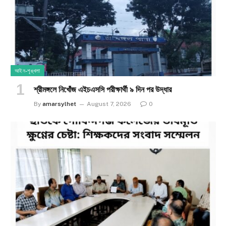
আইন-শৃঙ্খলা
শ্রীমঙ্গলে নিখোঁজ এইচএসসি পরীক্ষার্থী ৯ দিন পর উদ্ধার
By
amarsylhet
August 7, 2026
0