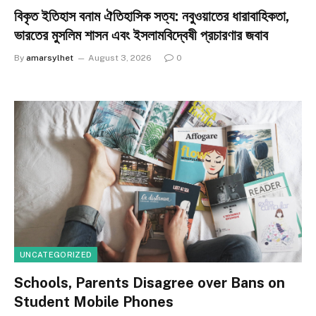
বিকৃত ইতিহাস বনাম ঐতিহাসিক সত্য: নবুওয়াতের ধারাবাহিকতা,
ভারতের মুসলিম শাসন এবং ইসলামবিদ্বেষী প্রচারণার জবাব
By
amarsylhet
August 3, 2026
0
UNCATEGORIZED
Schools, Parents Disagree over Bans on
Student Mobile Phones