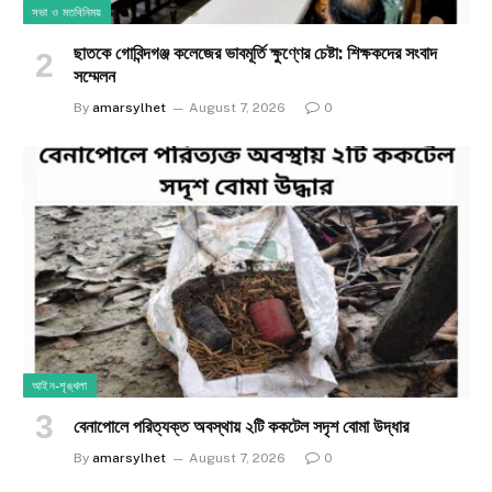
সভা ও মতবিনিময়
ছাতকে গোবিন্দগঞ্জ কলেজের ভাবমূর্তি ক্ষুণ্ণের চেষ্টা: শিক্ষকদের সংবাদ
সম্মেলন
By
amarsylhet
August 7, 2026
0
আইন-শৃঙ্খলা
​বেনাপোলে পরিত্যক্ত অবস্থায় ২টি ককটেল সদৃশ বোমা উদ্ধার
By
amarsylhet
August 7, 2026
0