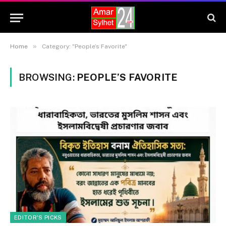
»
Home
Category: "People’s Favorite"
BROWSING:
PEOPLE’S FAVORITE
EDITOR'S PICKS