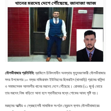
মৌলভীবাজার প্রতিনিধি:
ব্রাজিলে চিকিৎসাধীন অবস্থায় মৃত্যুবরণকারী মৌলভীবাজার
সদর উপজেলার ১০ নম্বর নাজিরাবাদ ইউনিয়নের ছিকরাইল (খানবাড়ি) গ্রামের বাসিন্দা
ও সমাজসেবক আলমগীর খানের মরদেহ দেশে পৌঁছেছে। রোববার (২১ জুন) ভোরে
তার মরদেহ নিজ বাড়িতে আনা হলে স্থানীয়দের মধ্যে শোকের আবহ সৃষ্টি হয়।
মরহুমের আত্মীয় ও স্বেচ্ছাসেবী সামাজিক সংগঠন ফ্রেন্ডস ক্লাব মৌলভীবাজারের