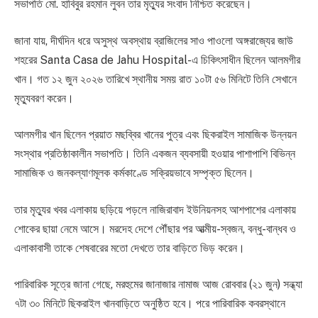
সভাপতি মো. হাবিবুর রহমান লুবন তার মৃত্যুর সংবাদ নিশ্চিত করেছেন।
জানা যায়, দীর্ঘদিন ধরে অসুস্থ অবস্থায় ব্রাজিলের সাও পাওলো অঙ্গরাজ্যের জাউ
শহরের Santa Casa de Jahu Hospital-এ চিকিৎসাধীন ছিলেন আলমগীর
খান। গত ১২ জুন ২০২৬ তারিখে স্থানীয় সময় রাত ১০টা ৫৬ মিনিটে তিনি সেখানে
মৃত্যুবরণ করেন।
আলমগীর খান ছিলেন প্রয়াত মছব্বির খানের পুত্র এবং ছিকরাইল সামাজিক উন্নয়ন
সংস্থার প্রতিষ্ঠাকালীন সভাপতি। তিনি একজন ব্যবসায়ী হওয়ার পাশাপাশি বিভিন্ন
সামাজিক ও জনকল্যাণমূলক কর্মকাণ্ডে সক্রিয়ভাবে সম্পৃক্ত ছিলেন।
তার মৃত্যুর খবর এলাকায় ছড়িয়ে পড়লে নাজিরাবাদ ইউনিয়নসহ আশপাশের এলাকায়
শোকের ছায়া নেমে আসে। মরদেহ দেশে পৌঁছার পর আত্মীয়-স্বজন, বন্ধু-বান্ধব ও
এলাকাবাসী তাকে শেষবারের মতো দেখতে তার বাড়িতে ভিড় করেন।
পারিবারিক সূত্রে জানা গেছে, মরহুমের জানাজার নামাজ আজ রোববার (২১ জুন) সন্ধ্যা
৭টা ৩০ মিনিটে ছিকরাইল খানবাড়িতে অনুষ্ঠিত হবে। পরে পারিবারিক কবরস্থানে