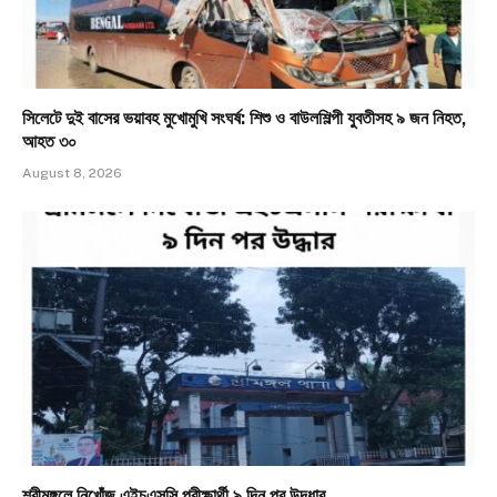
সিলেটে দুই বাসের ভয়াবহ মুখোমুখি সংঘর্ষ: শিশু ও বাউলশিল্পী যুবতীসহ ৯ জন নিহত,
আহত ৩০
August 8, 2026
শ্রীমঙ্গলে নিখোঁজ এইচএসসি পরীক্ষার্থী ৯ দিন পর উদ্ধার