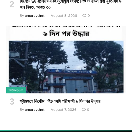
সিলেটে দুই বাসের ভয়াবহ মুখোমুখি সংঘর্ষ: শিশু ও বাউলশিল্পী যুবতীসহ ৯
জন নিহত, আহত ৩০
By
amarsylhet
August 8, 2026
0
আইন-শৃঙ্খলা
শ্রীমঙ্গলে নিখোঁজ এইচএসসি পরীক্ষার্থী ৯ দিন পর উদ্ধার
By
amarsylhet
August 7, 2026
0