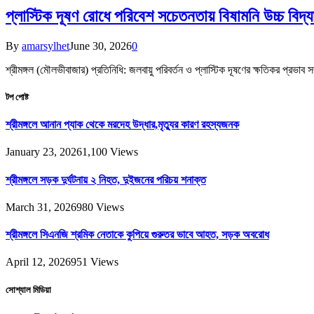
প্লাস্টিক দূষণ রোধে পরিবেশ সচেতনতায় বিষামনি উচ্চ বিদ
By
amarsylhet
June 30, 2026
0
শ্রীমঙ্গল (মৌলভীবাজার) প্রতিনিধি: জলবায়ু পরিবর্তন ও প্লাস্টিক দূষণের ক্ষতিকর প্
টপ পোষ্ট
শ্রীমঙ্গলে আনান প্যাক থেকে মরদেহ উদ্ধার,মৃত্যুর কারণ রহস্যজনক
January 23, 2026
1,100
Views
শ্রীমঙ্গলে সড়ক দুর্ঘটনায় ২ নিহত, দুইজনের পরিচয় শনাক্ত
March 31, 2026
980
Views
শ্রীমঙ্গলে সিএনজি শ্রমিক নেতাকে কুপিয়ে গুরুতর ভাবে আহত, সড়ক অবরোধ
April 12, 2026
951
Views
সোশ্যাল মিডিয়া