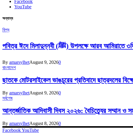
Facebook
YouTube
অন্যান্য
বিশ্ব
পবিত্র ঈদে মিলাদুন্নবী (ﷺ) উপলক্ষে আরব আম
By
amarsylhet
August 9, 2026
0
বাংলাদেশ
ছাতকে মোটরসাইকেল ভাঙচুরের প্রতিবাদে ছাত্রদলের বি
By
amarsylhet
August 9, 2026
0
সর্বশেষ
আন্তর্জাতিক আদিবাসী দিবস ২০২৬: বৈচিত্র্যের সম্মান ও 
By
amarsylhet
August 8, 2026
0
Facebook
YouTube